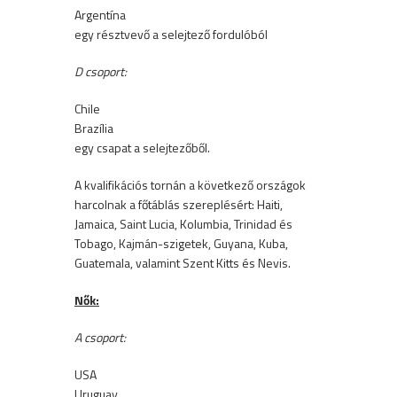
Argentína
egy résztvevő a selejtező fordulóból
D csoport:
Chile
Brazília
egy csapat a selejtezőből.
A kvalifikációs tornán a következő országok
harcolnak a főtáblás szereplésért: Haiti,
Jamaica, Saint Lucia, Kolumbia, Trinidad és
Tobago, Kajmán-szigetek, Guyana, Kuba,
Guatemala, valamint Szent Kitts és Nevis.
Nők:
A csoport:
USA
Uruguay