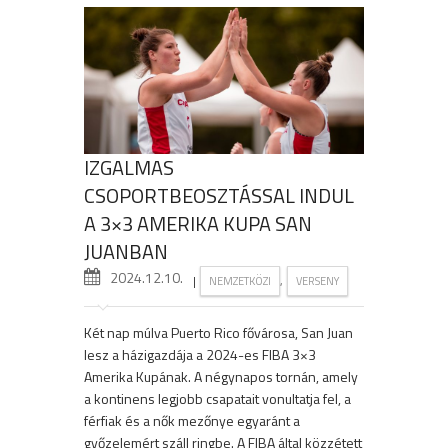
IZGALMAS
CSOPORTBEOSZTÁSSAL INDUL
A 3×3 AMERIKA KUPA SAN
JUANBAN
2024.12.10.
|
,
NEMZETKÖZI
VERSENY
Két nap múlva Puerto Rico fővárosa, San Juan
lesz a házigazdája a 2024-es FIBA 3×3
Amerika Kupának. A négynapos tornán, amely
a kontinens legjobb csapatait vonultatja fel, a
férfiak és a nők mezőnye egyaránt a
győzelemért száll ringbe. A FIBA által közzétett