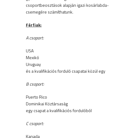
csoportbeosztások alapján igazi kosárlabda-
csemegére számíthatunk.
Férfiak:
A csoport:
USA
Mexikó
Uruguay
és a kvalifikációs forduló csapatai közül egy
B csoport:
Puerto Rico
Dominikai Köztársaság
egy csapat a kvalifikációs fordulóból
C csoport:
Kanada