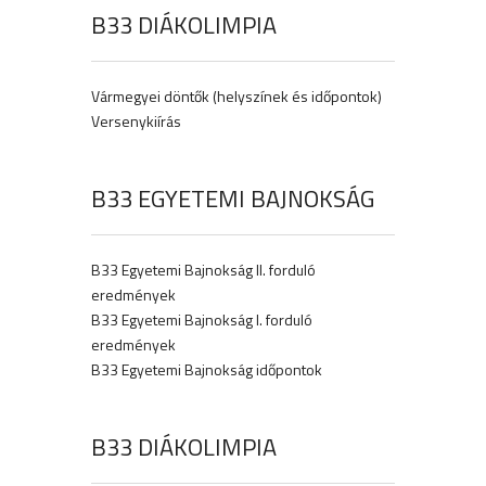
B33 DIÁKOLIMPIA
Vármegyei döntők (helyszínek és időpontok)
Versenykiírás
B33 EGYETEMI BAJNOKSÁG
B33 Egyetemi Bajnokság II. forduló
eredmények
B33 Egyetemi Bajnokság I. forduló
eredmények
B33 Egyetemi Bajnokság időpontok
B33 DIÁKOLIMPIA