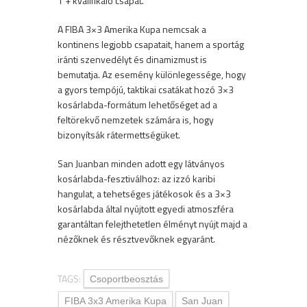
1 + kvalifikáló csapat.
A FIBA 3×3 Amerika Kupa nemcsak a
kontinens legjobb csapatait, hanem a sportág
iránti szenvedélyt és dinamizmust is
bemutatja. Az esemény különlegessége, hogy
a gyors tempójú, taktikai csatákat hozó 3×3
kosárlabda-formátum lehetőséget ad a
feltörekvő nemzetek számára is, hogy
bizonyítsák rátermettségüket.
San Juanban minden adott egy látványos
kosárlabda-fesztiválhoz: az izzó karibi
hangulat, a tehetséges játékosok és a 3×3
kosárlabda által nyújtott egyedi atmoszféra
garantáltan felejthetetlen élményt nyújt majd a
nézőknek és résztvevőknek egyaránt.
TAGS:
Csoportbeosztás
FIBA 3x3 Amerika Kupa
San Juan