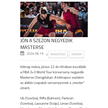
JÖN A SZEZON NEGYEDIK
MASTERSE
2024.06.19.
|
,
NEMZETKÖZI
VERSENY
Kétnap múlva, június 22-én Kínában kezdődik
a FIBA 3×3 World Tour körverseny negyedik
Masterse Chengduban. A kétnapos viadalon
az alábbi csapatok versenyeznek a „mester”
címért:
Ub (Szerbia), Riffa (Bahrein), Partizan
(Szerbia), Lausanne (Svájc), Liman (Szerbia),