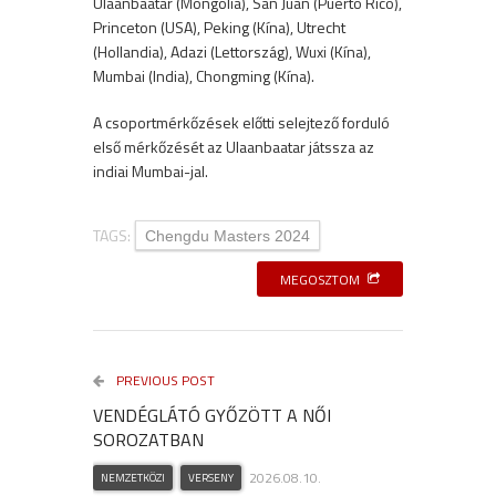
Ulaanbaatar (Mongólia), San Juan (Puerto Rico),
Princeton (USA), Peking (Kína), Utrecht
(Hollandia), Adazi (Lettország), Wuxi (Kína),
Mumbai (India), Chongming (Kína).
A csoportmérkőzések előtti selejtező forduló
első mérkőzését az Ulaanbaatar játssza az
indiai Mumbai-jal.
TAGS:
Chengdu Masters 2024
MEGOSZTOM
PREVIOUS POST
VENDÉGLÁTÓ GYŐZÖTT A NŐI
SOROZATBAN
2026.08.10.
NEMZETKÖZI
VERSENY