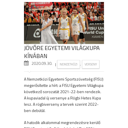
JÖVŐRE EGYETEMI VILÁGKUPA
KÍNÁBAN
2020.09.30.
|
,
NEMZETKÖZI
VERSENY
A Nemzetközi Egyetemi Sportszövetség (FISU)
megerősítette a hírt: a FISU Egyetemi Világkupa
következő sorozatát 2021-22-ben rendezik.
A kupaviadal új versenye a Rögbi Hetes Kupa
lesz. A rögbiverseny a tervek szerint 2022-
ben debütál.
A hatodik alkalommal megrendezésre kerülő