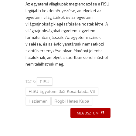
Az egyetemi világkupák megrendezése a FISU
legújabb kezdeményezése, amelyeket az
egyetemi világjátékok és az egyetemi
világbajnokság kiegészítésére hoztak létre. A
világbajnokságokat egyetem-egyetem
formátumban játszák. Az egyetemi színek
viselése, és az évfolyamtársak nemzetközi
szintű versenyzése olyan élményt jelent a
fiataloknak, amelyet a sportban sehol máshol
nem találhatnak meg.
TAGS:
FISU
FISU Egyetemi 3x3 Kosárlabda VB
Hsziamen
Rögbi Hetes Kupa
MEGOSZTOM