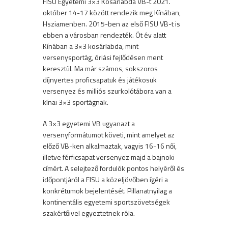
FISU Egyetemi 3×3 Kosárlabda VB-t 2021.
október 14-17 között rendezik meg Kínában,
Hsziamenben. 2015-ben az első FISU VB-t is
ebben a városban rendezték. Öt év alatt
Kínában a 3×3 kosárlabda, mint
versenysportág, óriási fejlődésen ment
keresztül. Ma már számos, sokszoros
díjnyertes proficsapatuk és játékosuk
versenyez és milliós szurkolótábora van a
kínai 3×3 sportágnak.
A 3×3 egyetemi VB ugyanazt a
versenyformátumot követi, mint amelyet az
előző VB-ken alkalmaztak, vagyis 16-16 női,
illetve férficsapat versenyez majd a bajnoki
címért. A selejtező fordulók pontos helyéről és
időpontjáról a FISU a közeljövőben ígéri a
konkrétumok bejelentését. Pillanatnyilag a
kontinentális egyetemi sportszövetségek
szakértőivel egyeztetnek róla.