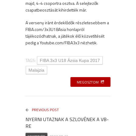
majd, 4-4 csoportra osztva. A selejtezők
csapatbeosztását kihirdették már.
A verseny iránt érdeklődők részletesebbem a
FIBA.com/3x3U18Asia honlapról
tájékozódhatnak, a játékok élő közvetítését
pedig a Youtube.com/FIBA3x3 nézhetik.
TAGS:
FIBA 3x3 U18 Ázsia Kupa 2017
Malajzia
MEGOSZTOM
PREVIOUS POST
NYERNI UTAZNAK A SZLOVÉNEK A VB-
RE