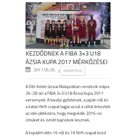
KEZDŐDNEK A FIBA 3×3 U18
ÁZSIA KUPA 2017 MÉRKŐZÉSEI
2017.05.26.
|
NEMZETKÖZI
A Dél-Kelet-ázsiai Malajziában rendezik május
26-28-án a FIBA 3×3 U18 Ázsia Kupa 2017
versenyeit. A tavalyi győztesek, a japán női és
a katari férfi csapat tagjai azzal a céllal érkeztek
az idei játékokra, hogy megvédik 2016-os
címüket és ismét bajnokok lesznek.
A kupáért idén 16 női és 16 férfi csapat küzd