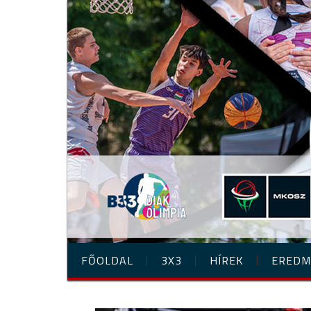
FŐOLDAL
3X3
HÍREK
EREDM