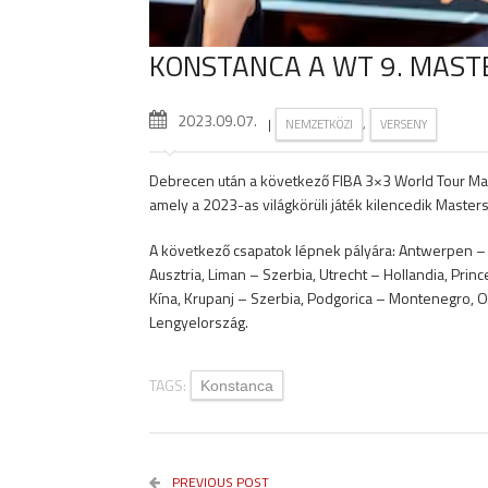
KONSTANCA A WT 9. MAST
2023.09.07.
|
,
NEMZETKÖZI
VERSENY
Debrecen után a következő FIBA 3×3 World Tour Mast
amely a 2023-as világkörüli játék kilencedik Maste
A következő csapatok lépnek pályára: Antwerpen – 
Ausztria, Liman – Szerbia, Utrecht – Hollandia, Pri
Kína, Krupanj – Szerbia, Podgorica – Montenegro, 
Lengyelország.
TAGS:
Konstanca
PREVIOUS POST