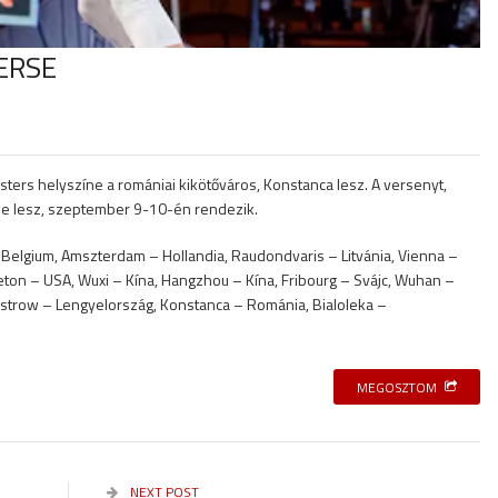
ERSE
ers helyszíne a romániai kikötőváros, Konstanca lesz. A versenyt,
rse lesz, szeptember 9-10-én rendezik.
Belgium, Amszterdam – Hollandia, Raudondvaris – Litvánia, Vienna –
nceton – USA, Wuxi – Kína, Hangzhou – Kína, Fribourg – Svájc, Wuhan –
Ostrow – Lengyelország, Konstanca – Románia, Bialoleka –
MEGOSZTOM
NEXT POST