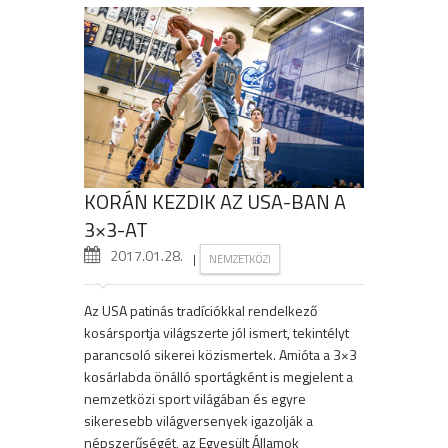
KORÁN KEZDIK AZ USA-BAN A
3×3-AT
2017.01.28.
|
NEMZETKÖZI
Az USA patinás tradíciókkal rendelkező
kosársportja világszerte jól ismert, tekintélyt
parancsoló sikerei közismertek. Amióta a 3×3
kosárlabda önálló sportágként is megjelent a
nemzetközi sport világában és egyre
sikeresebb világversenyek igazolják a
népszerűségét, az Egyesült Államok