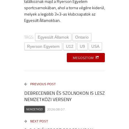
találkoznak majd a Ryerson Egyetem
sportcsarnokában, ahol a torna végére kiderül,
melyek a legjobb 3×3-as klubcsapatok az
Egyesült Államokban.
TAGS:
Egyesült Államok
Ontario
Ryerson Egyetem
U12
U9
USA
MEGOSZTOM
PREVIOUS POST
DEBRECENBEN ÉS SZOLNOKON IS LESZ
NEMZETKÖZI VERSENY
2026.08.07.
NEMZETKÖZI
NEXT POST