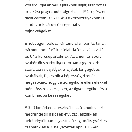
kosárklubjai ennek a játéknak saját, utánpótlás
nevelési programot dolgoztak ki. Már egészen
fiatal korban, a 9-10 éves korosztályokban is
rendeznek városi és regionális
bajnokságokat.
E hét végén például Ontario államban tartanak
háromnapos 3×3 kosárlabda fesztivált az U9
és U12 korcsoportoknak. Az amerikai sport
szakértők szerint ilyen korban a gyerekek
szórakozva sajátítják el a játék lényegét és
szabályait, fejlesztik a képességeiket és
megszokják, hogy velük, egykorú ellenfelekkel
mérik össze az erejüket, az ügyességüket és a
kombinációs készségüket.
A 3×3 kosárlabda fesztiválokat államok szerte
megrendezik a közép-nyugati, észak- és
keleti régiókban egyaránt. A regionális győztes
csapatok és a 2. helyezettek április 15-én