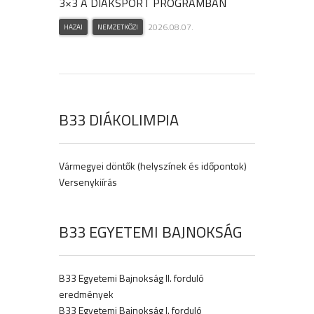
3×3 A DIÁKSPORT PROGRAMBAN
2026.08.07.
HAZAI
NEMZETKÖZI
B33 DIÁKOLIMPIA
Vármegyei döntők (helyszínek és időpontok)
Versenykiírás
B33 EGYETEMI BAJNOKSÁG
B33 Egyetemi Bajnokság II. forduló
eredmények
B33 Egyetemi Bajnokság I. forduló