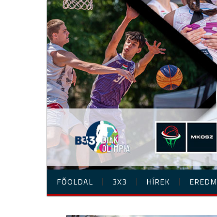
FŐOLDAL
3X3
HÍREK
EREDM