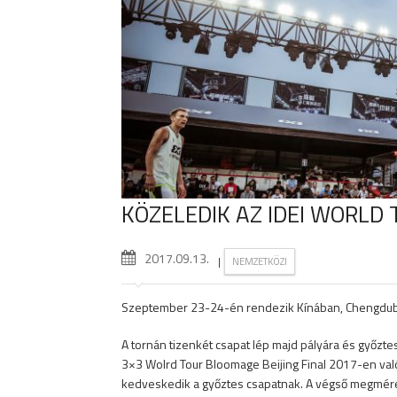
KÖZELEDIK AZ IDEI WORLD
2017.09.13.
|
NEMZETKÖZI
Szeptember 23-24-én rendezik Kínában, Chengduba
A tornán tizenkét csapat lép majd pályára és győztes
3×3 Wolrd Tour Bloomage Beijing Final 2017-en való r
kedveskedik a győztes csapatnak. A végső megmére