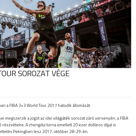
 TOUR SOROZAT VÉGE
n a FIBA 3×3 World Tour 2017 hatodik állomását.
ei megszerzik a jogot az idei világjáték sorozat záró versenyén, a FIBA
észvételre. A chengdui torna emellett 20 ezer dolláros díjjal is
ttetés Pekingben lesz 2017. október 28-29-én.