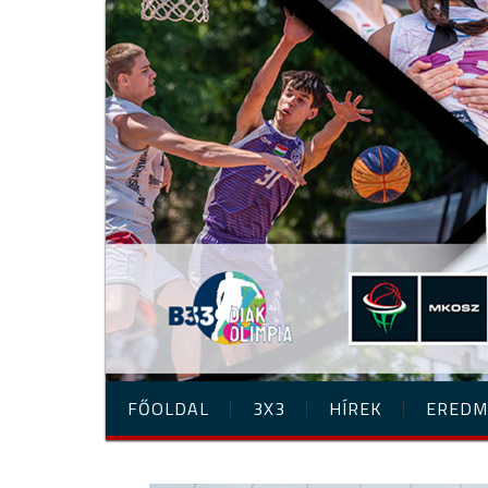
FŐOLDAL
3X3
HÍREK
EREDM