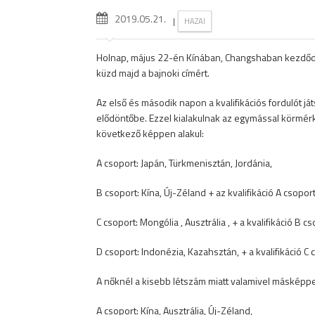
2019.05.21.
|
HAZAI
Holnap, május 22-én Kínában, Changshaban kezdődik
küzd majd a bajnoki címért.
Az első és második napon a kvalifikációs fordulót 
elődöntőbe. Ezzel kialakulnak az egymással körmérk
következő képpen alakul:
A csoport: Japán, Türkmenisztán, Jordánia,
B csoport: Kína, Új-Zéland + az kvalifikáció A csopo
C csoport: Mongólia , Ausztrália , + a kvalifikáció B
D csoport: Indonézia, Kazahsztán, + a kvalifikáció C
A nőknél a kisebb létszám miatt valamivel másképpe
A csoport: Kína, Ausztrália, Új-Zéland,