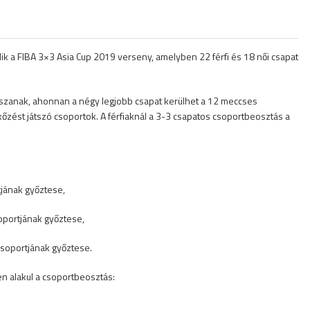
 a FIBA 3×3 Asia Cup 2019 verseny, amelyben 22 férfi és 18 női csapat
játszanak, ahonnan a négy legjobb csapat kerülhet a 12 meccses
őzést játszó csoportok. A férfiaknál a 3-3 csapatos csoportbeosztás a
rtjának győztese,
 csoportjának győztese,
 csoportjának győztese.
n alakul a csoportbeosztás: