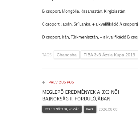
B csoport: Mongólia, Kazahsztán, Kirgizisztán,
C csoport: Japán, Srí Lanka, + a kvalifikáció A csopor
D csoport: Irán, Türkmenisztán, + a kvalifikáció B cs
TAGS:
Changsha
FIBA 3x3 Ázsia Kupa 2019
PREVIOUS POST
MEGLEPŐ EREDMÉNYEK A 3X3 NŐI
BAJNOKSÁG II. FORDULÓJÁBAN
2026.08.08.
3X3 FELNŐTT BAJNOKSÁG
HAZAI