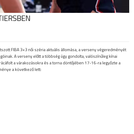
TIERSBEN
játszott FIBA 3×3 női széria aktuális állomása, a verseny végeredményét
góinak. A verseny előtt a többség úgy gondolta, valószínűleg kínai
 rácáfolt a várakozásokra és a torna döntőjében 17-16-ra legyőzte a
dménye a következő lett: