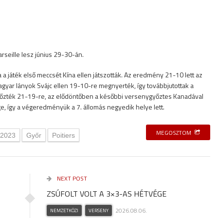
rseille lesz június 29-30-án.
 a játék első meccsét Kína ellen játszották. Az eredmény 21-10 lett az
agyar lányok Svájc ellen 19-10-re megnyerték, így továbbjutottak a
yőzték 21-19-re, az elődöntőben a későbbi versenygyőztes Kanadával
e, így a végeredményük a 7. állomás negyedik helye lett.
MEGOSZTOM
 2023
Győr
Poitiers
NEXT POST
ZSÚFOLT VOLT A 3×3-AS HÉTVÉGE
2026.08.06.
NEMZETKÖZI
VERSENY