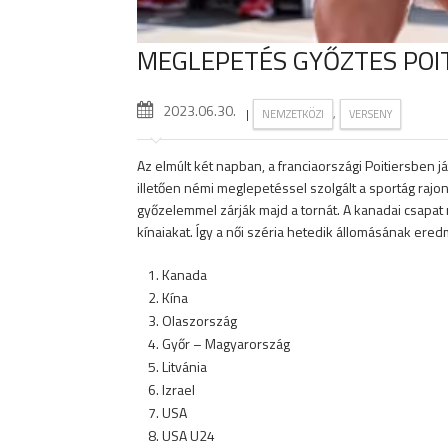
MEGLEPETÉS GYŐZTES POI
2023.06.30.
|
,
NEMZETKÖZI
VERSENY
Az elmúlt két napban, a franciaországi Poitiersben 
illetően némi meglepetéssel szolgált a sportág rajon
győzelemmel zárják majd a tornát. A kanadai csapat
kínaiakat. Így a női széria hetedik állomásának ere
Kanada
Kína
Olaszország
Győr – Magyarország
Litvánia
Izrael
USA
USA U24