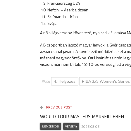
Franciaország U24
Neftchi – Azerbajdzsán
Sc. Yuanda – Kína
Svájc
A női világverseny következő, nyolcadik állomása Ma
A B csoportban játszó magyar lányok, a Győr csapata
ázsiai csapat javára. A következő mérkőzésüket a m
másnapi negyeddöntőkbe. Ott Litvániát szintén leg
viszont már nem bírtak, 18-10-es vereség lett a vég
TAGS:
4. Helyezés
FIBA 3x3 Women's Series
PREVIOUS POST
WORLD TOUR MASTERS MARSEILLEBEN
2026.08.06.
NEMZETKÖZI
VERSENY