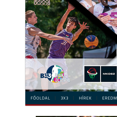
FŐOLDAL
3X3
HÍREK
EREDM