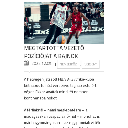
MEGTARTOTTA VEZETŐ
POZÍCIÓJÁT A BAJNOK
2022.12.05.
|
,
NEMZETKÖZI
VERSENY
A hétvégén játszott FIBA 3×3 Afrika-kupa
kétnapos felnőtt versenye tagnap este ért
véget. Ekkor avattak mindkét nemben
kontinensbajnokot.
A férfiaknál – némi meglepetésre – a
madagaszkári csapat, a nőknél – mondhatni,
már hagyományosan – az egyiptomiak vitték