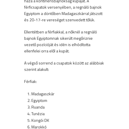
haza a kontinensbajnokság kupáját. A
férficsapatok versenyében, a regnáló bajnok
Egyiptom a döntőben Madagaszkárral játszott
és 20-17-re vereséget szenvedett tőlük.
Ellentétben a férfiakkal, a nőknél a regnáló
bajnok Egyiptomnak sikerült megőriznie
vezető pozícióját és idén is elhódította
ellenfelei orra elől a kupát.
A végső sorrend a csapatok között az alábbiak
szerint alakult:
Férfiak:
Madagaszkár
Egyiptom
Ruanda
Tunézia
Kongói DK
Marokkó