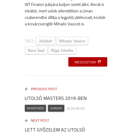
WT Finalon pályára tudjon ismét állni. Annál is
inkább, mert velük ellentétben a Liman
csatarendbe állítja a legjobb játékosait, köztük
a kosárzsonglőr Mihailo Vasicot is.
TAGS:
Jeddah
Mihailo Vasico
Novi Sad
Riga Ghetto
MEGOSZTOM
PREVIOUS POST
UTOLSÓ MASTERS 2019-BEN
2026.08.06.
NEMZETKÖZI
VERSENY
NEXT POST
LETT GYŐZELEM AZ UTOLSÓ