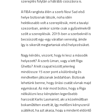
szereplés folytán a hátrább csúszásra is.
A FIBA ranglista élén a szerb Novi Sad első
helye biztosnak látszik, noha idén
hektikusabb volt a szereplésük, mint a tavalyi
szezonban, amikor szinte csak a győzelmekről
szólt a szereplésük. 2019-ben a szerbeknél is
becsúszott egy-egy váratlan vereség, ámde
így is sikerült megtartaniuk első helyezésüket.
Nagy kérdés, viszont, hogy ki lesz a második
helyezett? A szerb Liman, vagy a lett Riga
Ghetto? A két csapat között jelenleg
mindössze 15 ezer pont a különbség és
mindketten játszanak Jeddahban. Biztosak
lehetünk benne, hogy óriási csatát vívnak majd
egymással. Az már most biztos, hogy a Riga
nélkülözni lesz kénytelen legerősebb
harcosát Karlis Lasmanist, aki a közelmúltban
bokaműtéten esett át, így mellőzni kényszerül
a játékot, ha azt akarja, hogy a mindent eldöntő