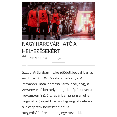
NAGY HARC VÁRHATÓ A
HELYEZÉSEKÉRT
2019.10.18.
|
HAZAI
Szaud-Arábiában ma kezdődött Jeddahban az
év utolsó 3×3 WT Masters versenye. A
kétnapos viadal nemcsak arról szól, hogy a
verseny első két helyezettje belépést nyer a
novemberi fináléra Japánba, hanem arról is,
hogy lehetőséget kínál a világranglista elején
álló csapatok helyezéseinek a
megerősítésére, esetleg egy rosszabb