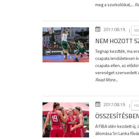
meg a szurkolóikat,...
R
2017.08.19.
|
NE
NEM HOZOTT SZ
Tegnap kezdték, ma ere
csapata lendületesen k
csapata ellen, az elődö
vereséget szenvedett a L
Read More
...
2017.08.19.
|
HA
ÖSSZESÍTÉSBEN
A FIBA idén kezdett új
állomása Sri Lanka főv