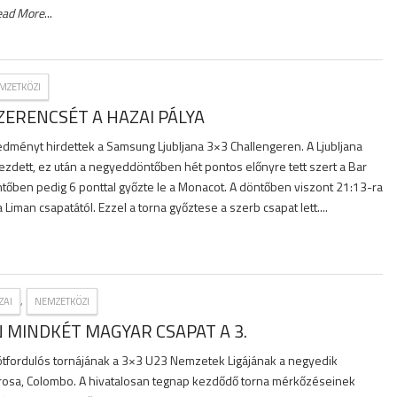
ead More
...
MZETKÖZI
ERENCSÉT A HAZAI PÁLYA
dményt hirdettek a Samsung Ljubljana 3×3 Challengeren. A Ljubljana
ezdett, ez után a negyeddöntőben hét pontos előnyre tett szert a Bar
ntőben pedig 6 ponttal győzte le a Monacot. A döntőben viszont 21:13-ra
iman csapatától. Ezzel a torna győztese a szerb csapat lett....
,
ZAI
NEMZETKÖZI
 MINDKÉT MAGYAR CSAPAT A 3.
, ötfordulós tornájának a 3×3 U23 Nemzetek Ligájának a negyedik
árosa, Colombo. A hivatalosan tegnap kezdődő torna mérkőzéseinek