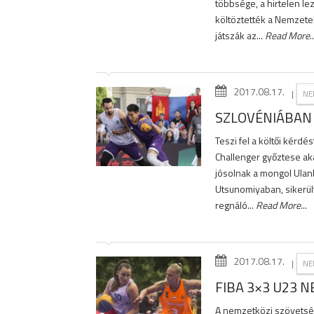
többsége, a hirtelen lez
költöztették a Nemzetek 
játszák az...
Read More
..
2017.08.17.
|
NE
SZLOVÉNIÁBAN 
Teszi fel a költői kérd
Challenger győztese aká
jósolnak a mongol Ulan
Utsunomiyaban, sikerült 
regnáló...
Read More
...
2017.08.17.
|
NE
FIBA 3×3 U23 N
A nemzetközi szövetség 