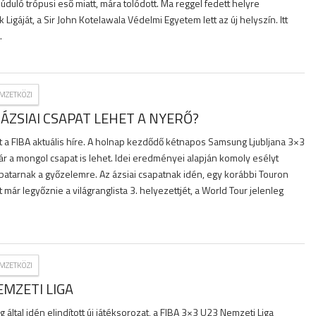
úduló trópusi eső miatt, mára tolódott. Ma reggel fedett helyre
Ligáját, a Sir John Kotelawala Védelmi Egyetem lett az új helyszín. Itt
.
MZETKÖZI
ÁZSIAI CSAPAT LEHET A NYERŐ?
ést a FIBA aktuális híre. A holnap kezdődő kétnapos Samsung Ljubljana 3×3
r a mongol csapat is lehet. Idei eredményei alapján komoly esélyt
batarnak a győzelemre. Az ázsiai csapatnak idén, egy korábbi Touron
már legyőznie a világranglista 3. helyezettjét, a World Tour jelenleg
MZETKÖZI
EMZETI LIGA
által idén elindított új játéksorozat, a FIBA 3×3 U23 Nemzeti Liga