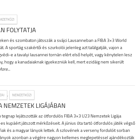
MZETKÖZI
N FOLYTATJA
eken és szombaton játsszák a svájci Lausanneban a FIBA 3×3 World
t. A sportág szakértői és szurkolói jelenleg azt találgatják, vajon a
di-e a tavalyi lausannei tornán elért első helyét, vagy kénytelen lesz
y, hogy a kanadaiaknak igyekezniük kell, mert ezidáig nem sikerült
More
...
,
ZAI
NEMZETKÖZI
A NEMZETEK LIGÁJÁBAN
 tegnap lejátszották az ötfordulós FIBA 3×3 U23 Nemzetek Ligája
s kupáért játszott mérkőzéseit. A június óta tartó ötfordulós játék végső
fiak és a magyar lányok lettek. A szlovének a verseny fordulóit sorban
lányok azonban a végére nagyon kellemes meglepetéssel ajándékozták