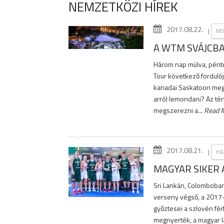
NEMZETKÖZI HÍREK
2017.08.22.
|
NE
A WTM SVÁJCBA
Három nap múlva, pént
Tour következő fordulójá
kanadai Saskatoon megvé
arról lemondani? Az tén
megszerezni a...
Read 
2017.08.21.
|
HA
MAGYAR SIKER 
Sri Lankán, Colomboban
verseny végső, a 2017-e
győztesei a szlovén fér
megnyerték, a magyar 