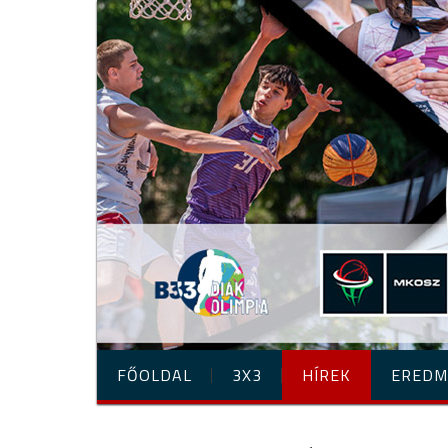
FŐOLDAL
3X3
HÍREK
EREDM