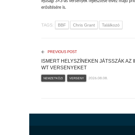
ifjúsági 3×3-as versenyek fejlesztése élvez majd pri
erősítésére is.
TAGS:
BBF
Chris Grant
Találkozó
PREVIOUS POST
ISMERT HELYSZÍNEKEN JÁTSSZÁK AZ I
WT VERSENYEKET
2026.08.08.
NEMZETKÖZI
VERSENY