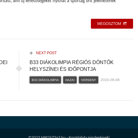
oritást, ami új lehetőségeket nyithat a sportág brit jelenlétének
MEGOSZTOM
NEXT POST
DEI
B33 DIÁKOLIMPIA RÉGIÓS DÖNTŐK
HELYSZÍNEI ÉS IDŐPONTJA
2026.08.08.
B33 DIÁKOLIMPIA
HAZAI
VERSENY
©2023 MKOSZ3×3.hu - Kosárlabda mindenkinek!