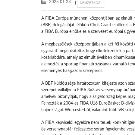
2025.01.23.
|
NEMZETKÖZI
A FIBA Európa müncheni központjában az elmúlt na
(BBF) delegációját, élükön Chris Grant elnökkel, a
a FIBA Európa elnöke és a szervezet európai ügyvez
A megbeszélések középpontjában a két fél közötti e
egyaránt megerősítette, hogy elkötelezettek a partn
kosárlabdára, amely az elmúlt években dinamikusa
elemezték a sportág finanszírozásának várható tend
események házigazdai szerepéről.
A BBF küldöttsége határozottan kifejezte azon sz
szerepet vállaljon a FIBA 3×3-as versenynaptárában
amelyek bizonyítják, hogy a szigetország képes ma
Felhozták a 2004-es FIBA U16 EuroBasket B-divízi
bajnokságot Worcesterből, valamint több VB-selej
A FIBA képviselői egyelőre nem tettek konkrét ígér
ös versenynaptár fejlesztése során figyelembe veszi