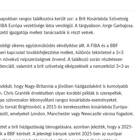
pokban rangos találkozóra került sor: a Brit Kosárlabda Szövetség
 FIBA Európa vezetősége látta vendégül. A tárgyaláson Jorge Garbajosa,
ető igazgatója mellett tanácsadók is részt vettek.
ddigi sikeres együttműködés elmélyítése állt. A FIBA és a BBF
eri kapcsolat továbbfejlesztése mellett, különös tekintettel a 3×3
n növekvő népszerűségnek örvend. A találkozó során részletesen
enciáit, valamint a brit szövetség elképzeléseit a nemzetközi 3×3-as
ándékát, hogy Nagy-Britannia a jövőben házigazdaként is komolyabb
. Chris Granték érvelésében olyan korábbi példák is szerepeltek,
gas színvonalon lebonyolítani rangos kosárlabda-eseményeket.
ós tornát Brightonból, a 2015-ös kerekesszékes kosárlabda Európa-
tezőt, amelyeket London, Manchester vagy Newcastle városa fogadott.
etet a brit házigazdaság támogatására, azonban jelezték, hogy a 2025-
k a BBF kérését. A jelenlegi irányok szerint 2025-ben az európai