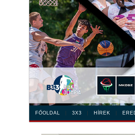
FŐOLDAL
3X3
HÍREK
ERE