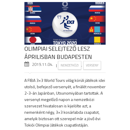
OLIMPIAI SELEJTEZŐ LESZ
ÁPRILISBAN BUDAPESTEN
2019.11.04.
|
,
NEMZETKÖZI
VERSENY
A FIBA 3×3 World Tours világ körüli játékok idei
utolsó, befejező versenyét, a finálét november
2-3-án Japánban, Utsunomiyában tartottak. A
versenyt megelőző napon a nemzetközi
szervezet hivatalosan is kijelölte azt, a
nemenként négy, 3×3 kosárlabda csapatot,
amelyik biztosan ott szerepel már a jövő évi
Tokiói Olimpiai Játékok csapatlistáján.