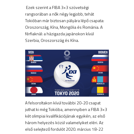
Ezek szerint a FIBA 3×3 szövetségi
rangsorában a nők négy legjobb, tehát
Tokióban már biztosan pályára lépő csapata:
Oroszország, Kína, Mongólia és Románia. A
férfiaknál: a házigazda japánokon kívül
Szerbia, Oroszország és Kína.
A felsoroltakon kívül további 20-20 csapat
juthat ki még Tokióba, amennyiben a FIBA 3×3
két olimpiai kvalifikációjának egyikén, az első
három helyezés közül valamelyiket eléri. Az
első selejtező fordulót 2020. március 18-22