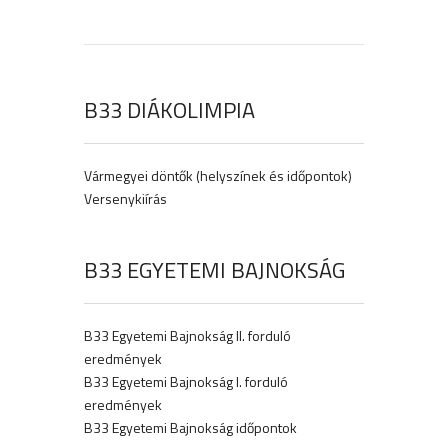
B33 DIÁKOLIMPIA
Vármegyei döntők (helyszínek és időpontok)
Versenykiírás
B33 EGYETEMI BAJNOKSÁG
B33 Egyetemi Bajnokság II. forduló
eredmények
B33 Egyetemi Bajnokság I. forduló
eredmények
B33 Egyetemi Bajnokság időpontok