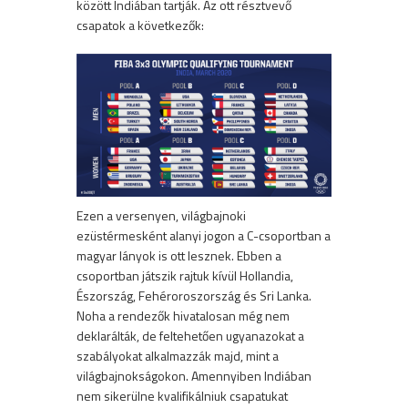
között Indiában tartják. Az ott résztvevő
csapatok a következők:
Ezen a versenyen, világbajnoki
ezüstérmesként alanyi jogon a C-csoportban a
magyar lányok is ott lesznek. Ebben a
csoportban játszik rajtuk kívül Hollandia,
Észország, Fehéroroszország és Sri Lanka.
Noha a rendezők hivatalosan még nem
deklarálták, de feltehetően ugyanazokat a
szabályokat alkalmazzák majd, mint a
világbajnokságokon. Amennyiben Indiában
nem sikerülne kvalifikálniuk csapatukat