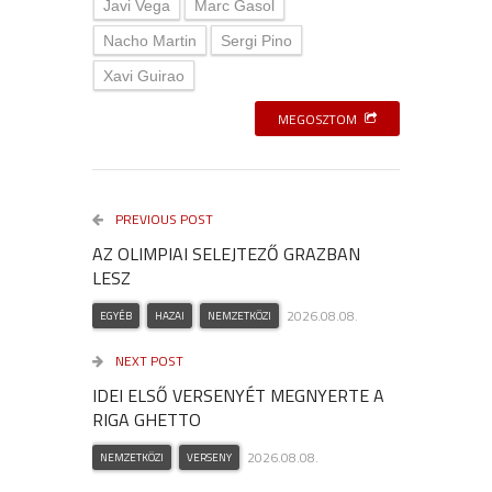
Javi Vega
Marc Gasol
Nacho Martin
Sergi Pino
Xavi Guirao
MEGOSZTOM
PREVIOUS POST
AZ OLIMPIAI SELEJTEZŐ GRAZBAN
LESZ
2026.08.08.
EGYÉB
HAZAI
NEMZETKÖZI
NEXT POST
IDEI ELSŐ VERSENYÉT MEGNYERTE A
RIGA GHETTO
2026.08.08.
NEMZETKÖZI
VERSENY