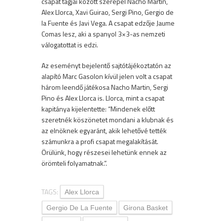
csapat tagjai között szerepel Nacho Martin,
Alex Llorca, Xavi Guirao, Sergi Pino, Gergio de
la Fuente és Javi Vega. A csapat edzője Jaume
Comas lesz, aki a spanyol 3×3-as nemzeti
válogatottat is edzi.
Az eseményt bejelentő sajtótájékoztatón az
alapító Marc Gasolon kívül jelen volt a csapat
három leendő játékosa Nacho Martin, Sergi
Pino és Alex Llorca is. Llorca, mint a csapat
kapitánya kijelentette: “Mindenek előtt
szeretnék köszönetet mondani a klubnak és
az elnöknek egyaránt, akik lehetővé tették
számunkra a profi csapat megalakítását.
Örülünk, hogy részesei lehetünk ennek az
örömteli folyamatnak.”.
TAGS:
Alex Llorca
Gergio De La Fuente
Girona Basket