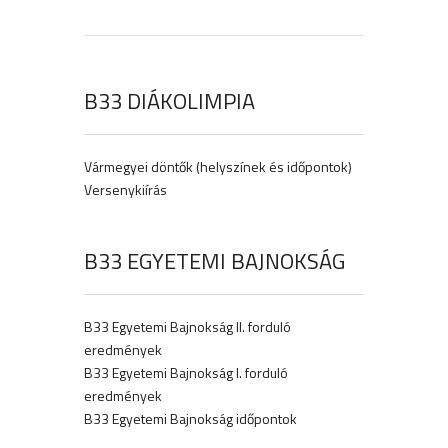
B33 DIÁKOLIMPIA
Vármegyei döntők (helyszínek és időpontok)
Versenykiírás
B33 EGYETEMI BAJNOKSÁG
B33 Egyetemi Bajnokság II. forduló
eredmények
B33 Egyetemi Bajnokság I. forduló
eredmények
B33 Egyetemi Bajnokság időpontok