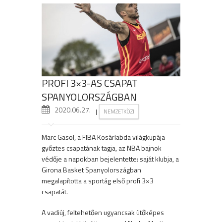
PROFI 3×3-AS CSAPAT
SPANYOLORSZÁGBAN
2020.06.27.
|
NEMZETKÖZI
Marc Gasol, a FIBA Kosárlabda világkupája
győztes csapatának tagja, az NBA bajnok
védője a napokban bejelentette: saját klubja, a
Girona Basket Spanyolországban
megalapította a sportág első profi 3×3
csapatát.
A vadiúj, feltehetően ugyancsak ütőképes