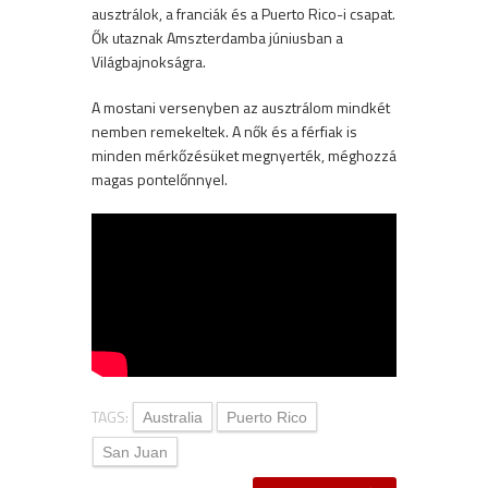
ausztrálok, a franciák és a Puerto Rico-i csapat.
Ők utaznak Amszterdamba júniusban a
Világbajnokságra.
A mostani versenyben az ausztrálom mindkét
nemben remekeltek. A nők és a férfiak is
minden mérkőzésüket megnyerték, méghozzá
magas pontelőnnyel.
TAGS:
Australia
Puerto Rico
San Juan