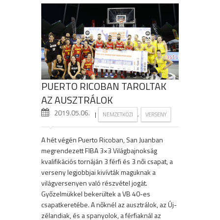
PUERTO RICOBAN TAROLTAK
AZ AUSZTRÁLOK
2019.05.06.
|
,
NEMZETKÖZI
VERSENY
A hét végén Puerto Ricoban, San Juanban
megrendezett FIBA 3×3 Világbajnokság
kvalifikációs tornáján 3 férfi és 3 női csapat, a
verseny legjobbjai kivívták maguknak a
világversenyen való részvétel jogát.
Győzelmükkel bekerültek a VB 40-es
csapatkeretébe. A nőknél az ausztrálok, az Új-
zélandiak, és a spanyolok, a férfiaknál az