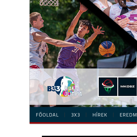
FŐOLDAL
3X3
HÍREK
EREDM