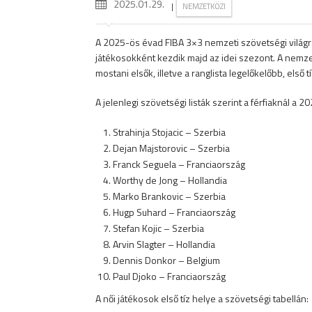
2025.01.29.
|
NEMZETKÖZI
A 2025-ös évad FIBA 3×3 nemzeti szövetségi világran
játékosokként kezdik majd az idei szezont. A nemz
mostani elsők, illetve a ranglista legelőkelőbb, első
A jelenlegi szövetségi listák szerint a férfiaknál a 
Strahinja Stojacic – Szerbia
Dejan Majstorovic – Szerbia
Franck Seguela – Franciaország
Worthy de Jong – Hollandia
Marko Brankovic – Szerbia
Hugp Suhard – Franciaország
Stefan Kojic – Szerbia
Arvin Slagter – Hollandia
Dennis Donkor – Belgium
Paul Djoko – Franciaország
A női játékosok első tíz helye a szövetségi tabellán: