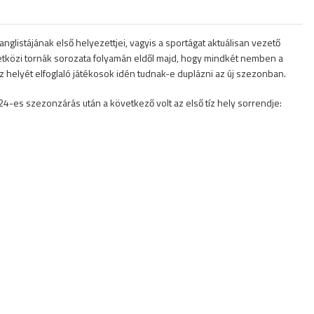
glistájának első helyezettjei, vagyis a sportágat aktuálisan vezető
etközi tornák sorozata folyamán eldől majd, hogy mindkét nemben a
 tíz helyét elfoglaló játékosok idén tudnak-e duplázni az új szezonban.
2024-es szezonzárás után a következő volt az első tíz hely sorrendje: