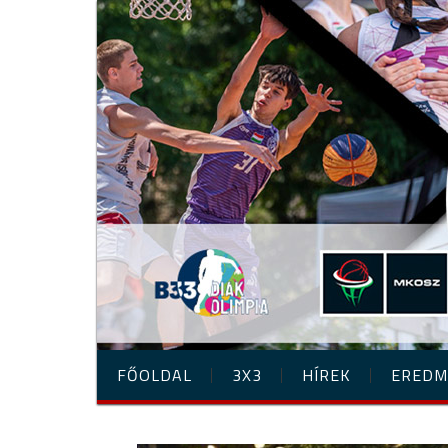
FŐOLDAL
3X3
HÍREK
EREDM