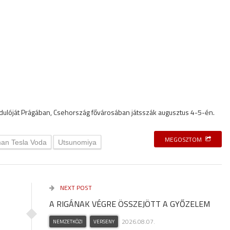
ulóját Prágában, Csehország fővárosában játsszák augusztus 4-5-én.
MEGOSZTOM
an Tesla Voda
Utsunomiya
NEXT POST
A RIGÁNAK VÉGRE ÖSSZEJÖTT A GYŐZELEM
2026.08.07.
NEMZETKÖZI
VERSENY