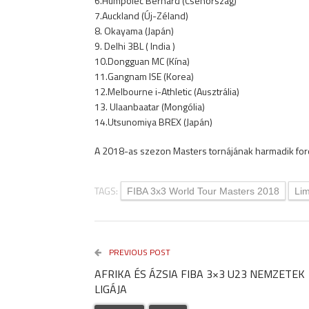
6.Humpolec Bernard (Csehország)
7.Auckland (Új-Zéland)
8. Okayama (Japán)
9. Delhi 3BL ( India )
10.Dongguan MC (Kína)
11.Gangnam ISE (Korea)
12.Melbourne i-Athletic (Ausztrália)
13. Ulaanbaatar (Mongólia)
14.Utsunomiya BREX (Japán)
A 2018-as szezon Masters tornájának harmadik ford
TAGS:
FIBA 3x3 World Tour Masters 2018
Lim
PREVIOUS POST
AFRIKA ÉS ÁZSIA FIBA 3×3 U23 NEMZETEK
LIGÁJA