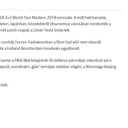
FIBA 3×3 World Tour Masters 2018 sorozata. A múlt heti kanadai,
leten, Japánban, közelebbről Utsunomiya városában rendezték a
mét szerb csapat, a Liman Tesla Voda lett.
 csorbát, hiszen Saskatoonban a Novi Sad elöl nem sikerült
ték a holland Amszterdam Inoxdeals együttesét.
rte a FIBA által felajánlott 30 dolláros pénzdíjat, másrészt azt a
ejező, mondhatni „gála” tornáján október végén, a Bloomage Beijing
lett: