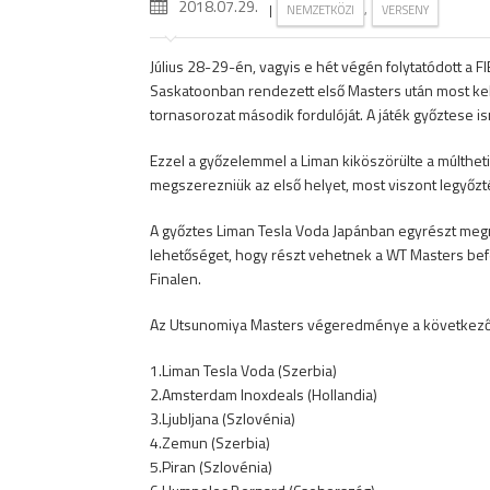
2018.07.29.
|
,
NEMZETKÖZI
VERSENY
Július 28-29-én, vagyis e hét végén folytatódott a 
Saskatoonban rendezett első Masters után most ke
tornasorozat második fordulóját. A játék győztese is
Ezzel a győzelemmel a Liman kiköszörülte a múltheti
megszerezniük az első helyet, most viszont legyőz
A győztes Liman Tesla Voda Japánban egyrészt megnye
lehetőséget, hogy részt vehetnek a WT Masters bef
Finalen.
Az Utsunomiya Masters végeredménye a következő 
1.Liman Tesla Voda (Szerbia)
2.Amsterdam Inoxdeals (Hollandia)
3.Ljubljana (Szlovénia)
4.Zemun (Szerbia)
5.Piran (Szlovénia)