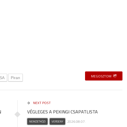
MEGOSZTOM
USA
Piran
NEXT POST
N
VÉGLEGES A PEKINGI CSAPATLISTA
2026.08.07.
NEMZETKÖZI
VERSENY