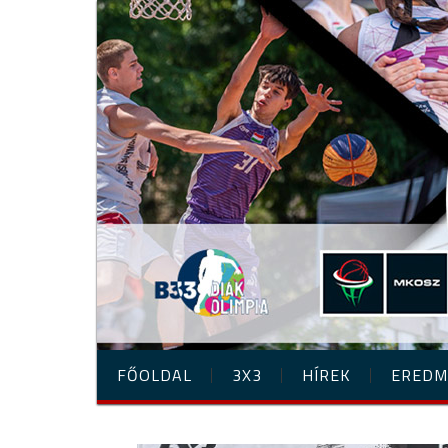
FŐOLDAL
3X3
HÍREK
EREDM