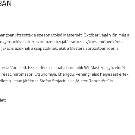
BAN
enangban játszották a szezon utolsó Mastersét. Október végén jön még a
kár egy rendkívül sikeres nemzetközi játéksorozat gálaeseményeként is
íjakat is azoknak a csapatoknak, akik a Masters sorozatban idén a
esla Voda lett. Ezzel idén a csapat a harmadik WT Masters győzelmét
 részt, háromszor (Utsunomiya, Chengdu, Penang) első helyezést értek
llett a Liman játékosa Stefan Stojacic, akit „Mister Robotként” is
ett: