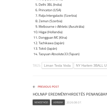
Delhi 3BL (India)
Princeton (USA)
Ralja Intergalactic (Szerbia)
Zemun (Szerbia)
Melbourne i-Athletic (Ausztrália)
Hágai (Hollandia)
Dongguan MC (Kína)
Tachikawa (Japán)
Tokió (Japán)
Taoyuan Absolute33 (Tajvan)
TAGS:
Liman Tesla Voda
NY Harlem 3BALL 
PREVIOUS POST
HOLNAP EREDMÉNYHIRDETÉS PENANGBA
2026.08.07.
NEMZETKÖZI
VERSENY