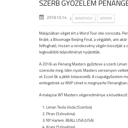
SZERB GYŐZELEM PENANG
2018.10.14.
|
,
NEMZETKÖZI
VERSENY
Malajziában véget ért a Word Tour idei sorozata. P
finálé, a Bloomage Beijing Final, a végjáték, ami a
felfogható, hiszen a rendezvény végén kiosztják a d
legkiválóbb teljesítményt nyújtották.
A 2018-as Penang Masters győztese a szerb Liman T
szerezte meg. Idén nyolc Masters versenyen vettek
el. Ezzel ők a játék listavezetői. A csapatgyőzelem me
emlegetnek az MVP címet is megnyerte Penangban.
A malajziai WT Masters végeredménye a következő l
Liman Tesla Voda (Szerbia)
Piran (Szlovénia)
NY Harlem 3BALL USA (USA)
Kranj (Szlovénia)