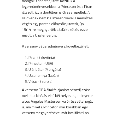
mongol Ulánbátor jutott. Közülük a
legeredményesebben a Princeton és a Piran
játszott, így a döntőben is ők szerepeltek. A
szlovének nem kis szerencsével a mérkőzés
végén egy pontos előnyhöz jutottak, így
15:14-re megnyerték a találkozót és ezzel
együtt a Challengert is.
A verseny végeredménye a következő lett:
Piran (Szlovénia)
Princeton (USA)
Ulánbátor (Mongólia)
Utsunomiya (Japán)
Vrbas (Szerbia)
A verseny FIBA által felajánlott pénzdíjazása
mellett a kihívás első két helyezettje elnyerte
a Los Angeles Mastersen való részvétel jogát
is, ám mivel a Princeton már korábban egy
verseny megnyerésével már kvalifikált Los