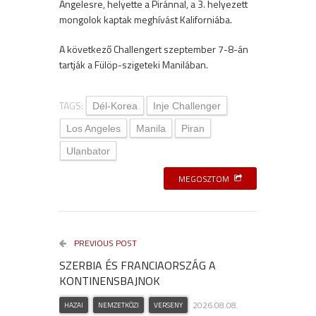
Angelesre, helyette a Piránnal, a 3. helyezett
mongolok kaptak meghívást Kaliforniába.
A következő Challengert szeptember 7-8-án
tartják a Fülöp-szigeteki Manilában.
TAGS:
Dél-Korea
Inje Challenger
Los Angeles
Manila
Piran
Ulanbator
MEGOSZTOM
PREVIOUS POST
SZERBIA ÉS FRANCIAORSZÁG A
KONTINENSBAJNOK
2026.08.08.
HAZAI
NEMZETKÖZI
VERSENY