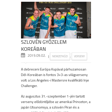
SZLOVÉN GYŐZELEM
KOREÁBAN
2019.09.02.
|
,
NEMZETKÖZI
VERSENY
A debreceni Európa Kupával párhuzamosan
Dél-Koreában is fontos 3×3-as világverseny
volt: a Los Angeles-i Mastersre kvalifikáló Inje
Challenger.
Az augusztus 31.-szeptember 1-jén tartott
verseny elődöntőjébe az amerikai Princeton, a
japán Utsunomiya, a szlovén Piran és a