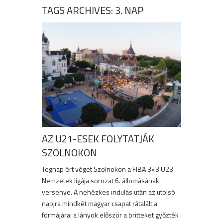
TAGS ARCHIVES: 3. NAP
AZ U21-ESEK FOLYTATJÁK
SZOLNOKON
Tegnap ért véget Szolnokon a FIBA 3×3 U23
Nemzetek ligája sorozat 6. állomásának
versenye. A nehézkes indulás után az utolsó
napjra mindkét magyar csapat rátalált a
formájára: a lányok először a britteket győzték