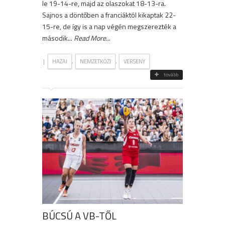
le 19-14-re, majd az olaszokat 18-13-ra.
Sajnos a döntőben a franciáktól kikaptak 22-
15-re, de így is a nap végén megszerezték a
második...
Read More
...
|
,
,
HAZAI
NEMZETKÖZI
VERSENY
tovább
BÚCSÚ A VB-TŐL