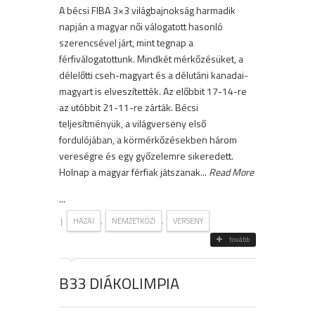
A bécsi FIBA 3×3 világbajnokság harmadik
napján a magyar női válogatott hasonló
szerencsével járt, mint tegnap a
férfiválogatottunk. Mindkét mérkőzésüket, a
délelőtti cseh-magyart és a délutáni kanadai-
magyart is elveszítették. Az előbbit 17-14-re
az utóbbit 21-11-re zárták. Bécsi
teljesítményük, a világverseny első
fordulójában, a körmérkőzésekben három
vereségre és egy győzelemre sikeredett.
Holnap a magyar férfiak játszanak...
Read More
...
|
,
,
HAZAI
NEMZETKÖZI
VERSENY
tovább
B33 DIÁKOLIMPIA