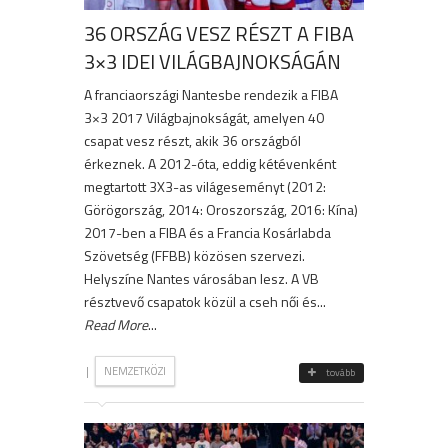
36 ORSZÁG VESZ RÉSZT A FIBA
3×3 IDEI VILÁGBAJNOKSÁGÁN
A franciaországi Nantesbe rendezik a FIBA
3×3 2017 Világbajnokságát, amelyen 40
csapat vesz részt, akik 36 országból
érkeznek. A 2012-óta, eddig kétévenként
megtartott 3X3-as világeseményt (2012:
Görögország, 2014: Oroszország, 2016: Kína)
2017-ben a FIBA és a Francia Kosárlabda
Szövetség (FFBB) közösen szervezi.
Helyszíne Nantes városában lesz. A VB
résztvevő csapatok közül a cseh női és...
Read More
...
|
NEMZETKÖZI
tovább