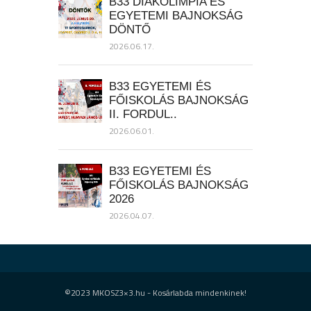
B33 DIÁKOLIMPIA ÉS
EGYETEMI BAJNOKSÁG
DÖNTŐ
2026.06.17.
B33 EGYETEMI ÉS
FŐISKOLÁS BAJNOKSÁG
II. FORDUL..
2026.06.01.
B33 EGYETEMI ÉS
FŐISKOLÁS BAJNOKSÁG
2026
2026.04.07.
©2023 MKOSZ3×3.hu - Kosárlabda mindenkinek!