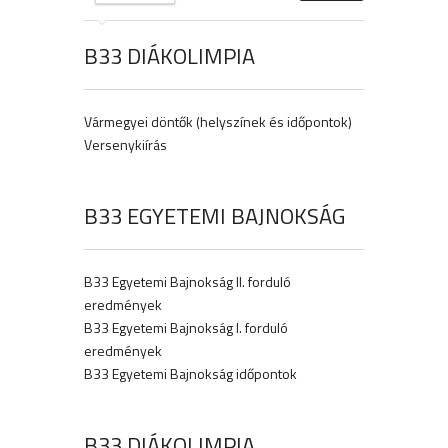
B33 DIÁKOLIMPIA
Vármegyei döntők (helyszínek és időpontok)
Versenykiírás
B33 EGYETEMI BAJNOKSÁG
B33 Egyetemi Bajnokság II. forduló
eredmények
B33 Egyetemi Bajnokság I. forduló
eredmények
B33 Egyetemi Bajnokság időpontok
B33 DIÁKOLIMPIA