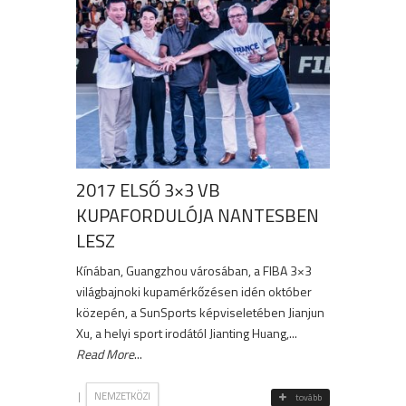
2017 ELSŐ 3×3 VB
KUPAFORDULÓJA NANTESBEN
LESZ
Kínában, Guangzhou városában, a FIBA 3×3
világbajnoki kupamérkőzésen idén október
közepén, a SunSports képviseletében Jianjun
Xu, a helyi sport irodától Jianting Huang,...
Read More
...
|
NEMZETKÖZI
tovább