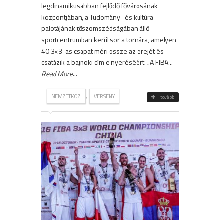
legdinamikusabban fejlődő fővárosának
központjában, a Tudomány- és kultúra
palotájának tőszomszédságában álló
sportcentrumban kerül sor a tornára, amelyen
40 3×3-as csapat méri össze az erejét és
csatázik a bajnoki cím elnyeréséért. „A FIBA...
Read More
...
|
,
NEMZETKÖZI
VERSENY
tovább