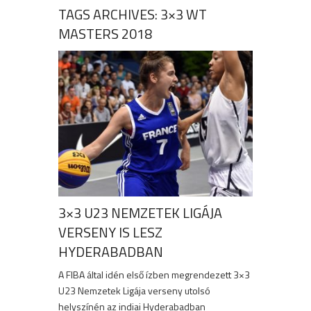
TAGS ARCHIVES: 3×3 WT
MASTERS 2018
3×3 U23 NEMZETEK LIGÁJA
VERSENY IS LESZ
HYDERABADBAN
A FIBA által idén első ízben megrendezett 3×3
U23 Nemzetek Ligája verseny utolsó
helyszínén az indiai Hyderabadban