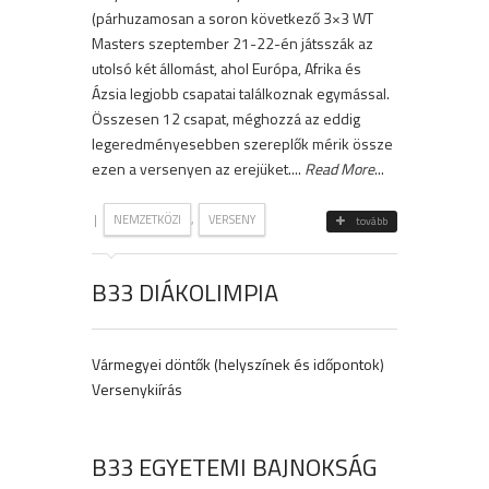
(párhuzamosan a soron következő 3×3 WT
Masters szeptember 21-22-én játsszák az
utolsó két állomást, ahol Európa, Afrika és
Ázsia legjobb csapatai találkoznak egymással.
Összesen 12 csapat, méghozzá az eddig
legeredményesebben szereplők mérik össze
ezen a versenyen az erejüket....
Read More
...
|
,
NEMZETKÖZI
VERSENY
tovább
B33 DIÁKOLIMPIA
Vármegyei döntők (helyszínek és időpontok)
Versenykiírás
B33 EGYETEMI BAJNOKSÁG