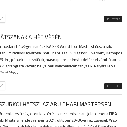
NY
tovább
JÁTSZANAK A HÉT VÉGÉN
 mostani hétvégén ismét FIBA 3×3 World Tour Masterst játszanak.
rab Emirátusok fővárosa, Abu Dhabi lesz. A világ körüli verseny kétnapos
9-én, pénteken kezdődik, másnap eredményhirdetéssel zárul. A torna
a világranglista vezető helyeinek valamelyikén tanyázik. Pályára lép a
Read More
...
NY
tovább
„SZURKOLHATSZ” AZ ABU DHABI MASTERSEN
 örvendetes újságot tett közhírré: akinek kedve van, jelen lehet a FIBA
abi Masters rendezvényén 2021. október 29-30-án az Egyesült Arab
. Persze, csak két dimenzióban, vagyis életnagyságú fotó formájában