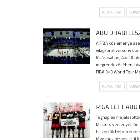
|
,
NEMZETKÖZI
VERSE
ABU DHABI LES
A FIBA közleménye sze
világkörüli verseny dö
fővárosában, Abu Dhabi
megrendezésében, hisze
FIBA 3×3 World Tour Mas
|
,
NEMZETKÖZI
VERSE
RIGA LETT ABU
Tegnap és ma játszották
Masters versenyét. Ann
hiszen ők Debrecenben i
tévesnek bizonyult. A K