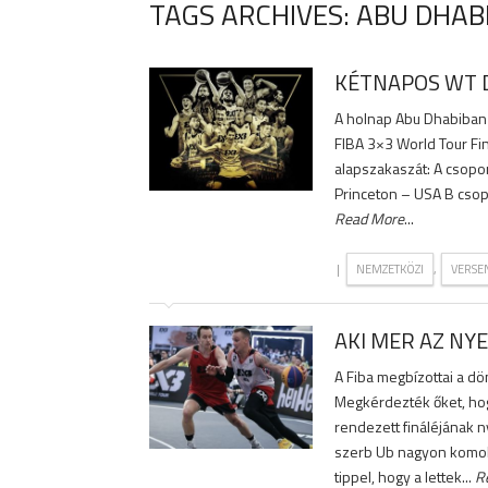
TAGS ARCHIVES: ABU DHAB
KÉTNAPOS WT 
A holnap Abu Dhabiban 
FIBA 3×3 World Tour Fi
alapszakaszát: A csopo
Princeton – USA B csopo
Read More
...
|
,
NEMZETKÖZI
VERSE
AKI MER AZ NY
A Fiba megbízottai a dö
Megkérdezték őket, hog
rendezett fináléjának n
szerb Ub nagyon komoly
tippel, hogy a lettek...
R