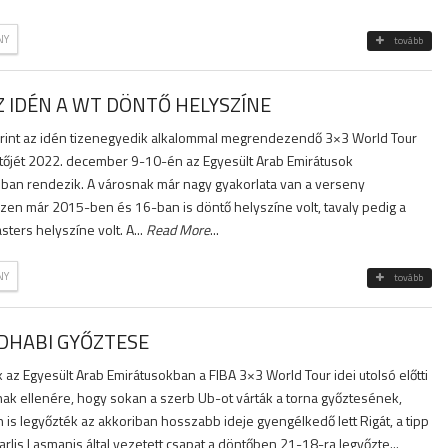
NY
tovább
Z IDÉN A WT DÖNTŐ HELYSZÍNE
rint az idén tizenegyedik alkalommal megrendezendő 3×3 World Tour
ntőjét 2022. december 9-10-én az Egyesült Arab Emirátusok
ban rendezik. A városnak már nagy gyakorlata van a verseny
n már 2015-ben és 16-ban is döntő helyszíne volt, tavaly pedig a
ters helyszíne volt. A...
Read More
...
NY
tovább
 DHABI GYŐZTESE
 az Egyesült Arab Emirátusokban a FIBA 3×3 World Tour idei utolsó előtti
ak ellenére, hogy sokan a szerb Ub-ot várták a torna győztesének,
s legyőzték az akkoriban hosszabb ideje gyengélkedő lett Rigát, a tipp
arlis Lasmanis által vezetett csapat a döntőben 21-18-ra legyőzte...