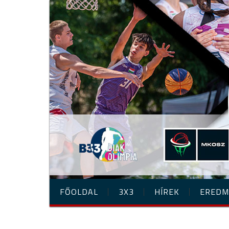
FŐOLDAL
3X3
HÍREK
EREDM