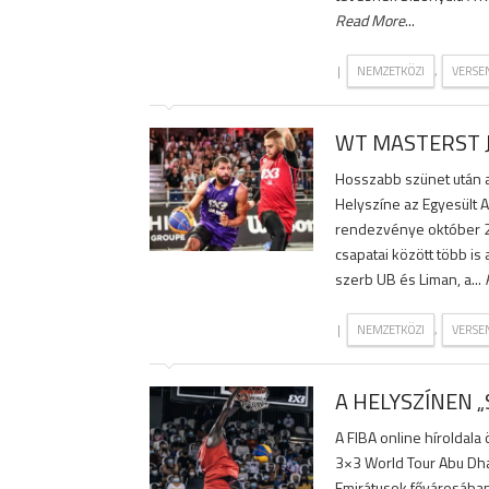
Read More
...
|
,
NEMZETKÖZI
VERSE
WT MASTERST 
Hosszabb szünet után a
Helyszíne az Egyesült A
rendezvénye október 2
csapatai között több is 
szerb UB és Liman, a...
|
,
NEMZETKÖZI
VERSE
A HELYSZÍNEN 
A FIBA online híroldala
3×3 World Tour Abu Dh
Emirátusok fővárosában