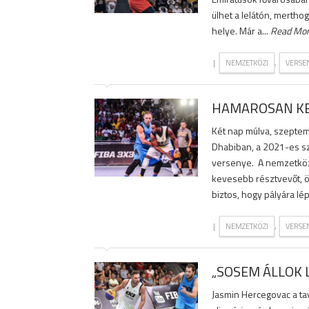
ülhet a lelátón, mertho
helye. Már a...
Read Mo
|
,
NEMZETKÖZI
VERSE
HAMAROSAN KE
Két nap múlva, szeptem
Dhabiban, a 2021-es sz
versenye. A nemzetközi
kevesebb résztvevőt, ö
biztos, hogy pályára lé
|
,
NEMZETKÖZI
VERSE
„SOSEM ÁLLOK 
Jasmin Hercegovac a tav