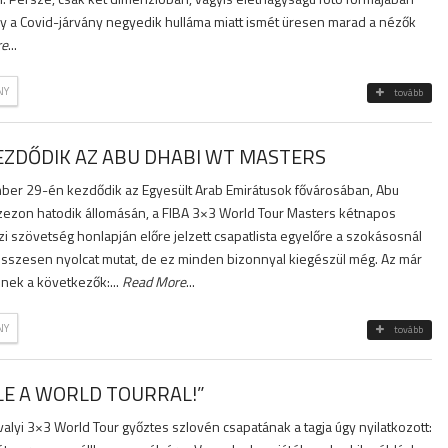
gy a Covid-járvány negyedik hulláma miatt ismét üresen marad a nézők
re
...
NY
tovább
ZDŐDIK AZ ABU DHABI WT MASTERS
ber 29-én kezdődik az Egyesült Arab Emirátusok fővárosában, Abu
ezon hatodik állomásán, a FIBA 3×3 World Tour Masters kétnapos
 szövetség honlapján előre jelzett csapatlista egyelőre a szokásosnál
sszesen nyolcat mutat, de ez minden bizonnyal kiegészül még. Az már
pnek a következők:...
Read More
...
NY
tovább
LE A WORLD TOURRAL!”
alyi 3×3 World Tour győztes szlovén csapatának a tagja úgy nyilatkozott: