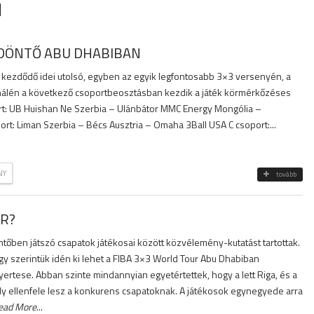
I
DÖNTŐ ABU DHABIBAN
kezdődő idei utolsó, egyben az egyik legfontosabb 3×3 versenyén, a
nálén a következő csoportbeosztásban kezdik a játék körmérkőzéses
rt: UB Huishan Ne Szerbia – Ulánbátor MMC Energy Mongólia –
rt: Liman Szerbia – Bécs Ausztria – Omaha 3Ball USA C csoport:...
NY
tovább
ER?
ntőben játszó csapatok játékosai között közvélemény-kutatást tartottak.
y szerintük idén ki lehet a FIBA 3×3 World Tour Abu Dhabiban
yertese. Abban szinte mindannyian egyetértettek, hogy a lett Riga, és a
 ellenfele lesz a konkurens csapatoknak. A játékosok egynegyede arra
ead More
...