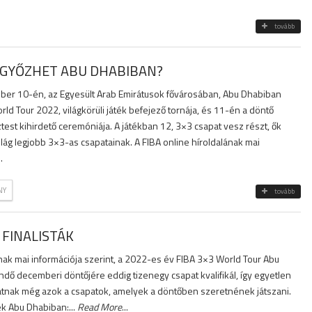
tovább
 GYŐZHET ABU DHABIBAN?
ber 10-én, az Egyesült Arab Emirátusok fővárosában, Abu Dhabiban
ld Tour 2022, világkörüli játék befejező tornája, és 11-én a döntő
ztest kihirdető ceremóniája. A játékban 12, 3×3 csapat vesz részt, ők
ilág legjobb 3×3-as csapatainak. A FIBA online híroldalának mai
..
NY
tovább
 FINALISTÁK
nak mai információja szerint, a 2022-es év FIBA 3×3 World Tour Abu
 decemberi döntőjére eddig tizenegy csapat kvalifikál, így egyetlen
tnak még azok a csapatok, amelyek a döntőben szeretnének játszani.
ek Abu Dhabiban:...
Read More
...