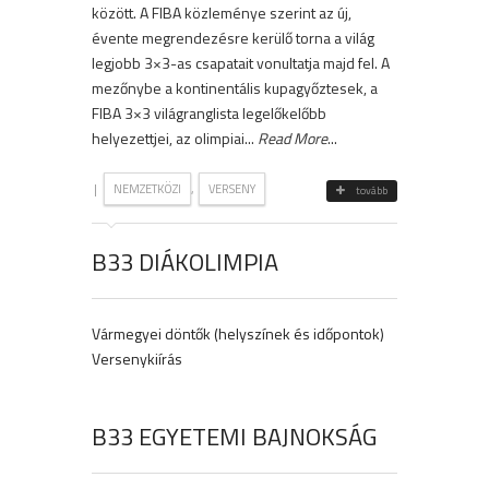
között. A FIBA közleménye szerint az új,
évente megrendezésre kerülő torna a világ
legjobb 3×3-as csapatait vonultatja majd fel. A
mezőnybe a kontinentális kupagyőztesek, a
FIBA 3×3 világranglista legelőkelőbb
helyezettjei, az olimpiai...
Read More
...
|
,
NEMZETKÖZI
VERSENY
tovább
B33 DIÁKOLIMPIA
Vármegyei döntők (helyszínek és időpontok)
Versenykiírás
B33 EGYETEMI BAJNOKSÁG