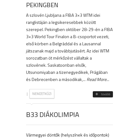
PEKINGBEN
A szlovén Ljubljana a FIBA 3×3 WTM idei
ranglistáján a legsikeresebbek között
szerepel. Pekingben október 28-29-én a FIBA
3×3 World Tour Finalon a B-csoportot vezeti,
első körben a Belgráddal és a Lausannal
játszanak majd a továbbjutásért. Az idei WTM
sorozatban öt mérkőzést vállaltak a
szlovének. Saskatoonban elsők,
Utsunomiyaban a tizenegyedikek, Prágában
és Debrecenben a másodikak,...
Read More
...
|
NEMZETKÖZI
tovább
B33 DIÁKOLIMPIA
Vármegyei döntők (helyszínek és időpontok)