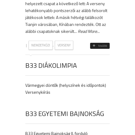
helyezett csapat a következő lett: A verseny
lehatékonyabb pontszerzői az alább felsorolt
játékosok lettek: A másik hétvégi találkozót
Tianjin városában, Kínában rendezték. Ott az
alábbi csapatoknak sikerült...
Read More
...
|
,
NEMZETKÖZI
VERSENY
tovább
B33 DIÁKOLIMPIA
Vármegyei döntők (helyszínek és időpontok)
Versenykiírás
B33 EGYETEMI BAJNOKSÁG
B33 Egyetemi Bajnokság II. forduló