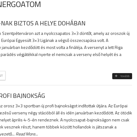
ENERGOATOM
-NAK BIZTOS A HELYE DOHÁBAN
ák Szentpéterváron azt a nyolccsapatos 3×3 döntőt, amely az oroszok új
 Európai Egyesült 3×3 Ligának a végső összecsapása volt. A
anuárban kezdődött és most volta a fináléja. A versenyt a lett Riga
 parádés végjátékkal nyerte el nemcsak a verseny első helyét és a
NY
tovább
PROFI BAJNOKSÁG
 orosz 3×3 sportban új profi bajnokságot indítottak útjára. Az Európai
ezésű verseny négy stációból áll és idén januárban kezdődött. Az ötödik
amelyet április 4-5-én rendeznek. A nyolccsapat-bajnokságon nem csak
k vesznek részt, hanem többek között hollandok is játszanak a
vezető...
Read More
...