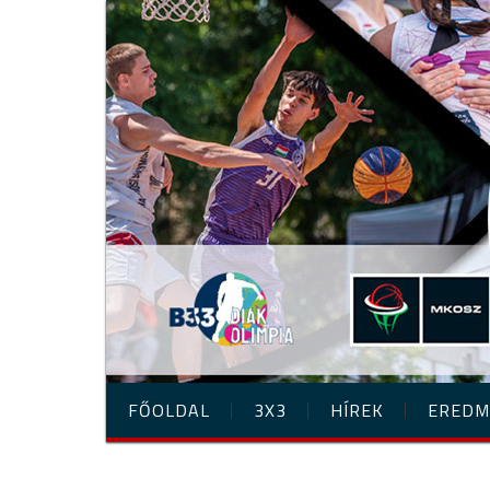
FŐOLDAL
3X3
HÍREK
EREDM