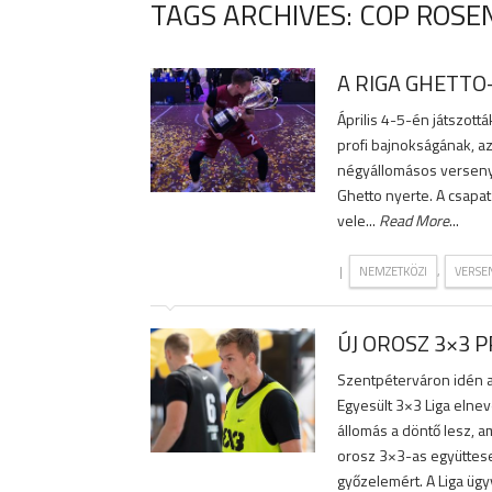
TAGS ARCHIVES: COP ROS
A RIGA GHETTO
Április 4-5-én játszott
profi bajnokságának, az
négyállomásos verseny j
Ghetto nyerte. A csapat
vele...
Read More
...
|
,
NEMZETKÖZI
VERSE
ÚJ OROSZ 3×3 
Szentpéterváron idén az
Egyesült 3×3 Liga elnev
állomás a döntő lesz, 
orosz 3×3-as együttese
győzelemért. A Liga ügy