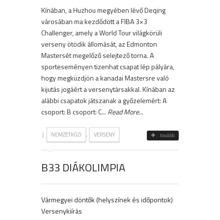
Kínában, a Huzhou megyében lévő Deqing
városában ma kezdődött a FIBA 3×3
Challenger, amely a World Tour világkörüli
verseny ötödik állomását, az Edmonton
Mastersét megelőző selejtező torna. A
sporteseményen tizenhat csapat lép pályára,
hogy megküzdjön a kanadai Mastersre való
kijutás jogáért a versenytársakkal. Kínában az
alábbi csapatok játszanak a győzelemért: A
csoport: B csoport: C...
Read More
...
|
,
NEMZETKÖZI
VERSENY
tovább
B33 DIÁKOLIMPIA
Vármegyei döntők (helyszínek és időpontok)
Versenykiírás