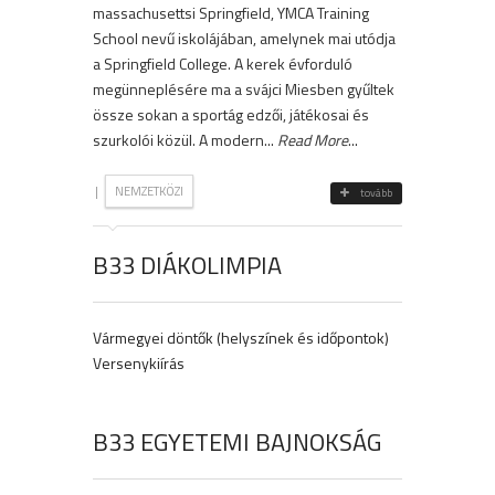
massachusettsi Springfield, YMCA Training
School nevű iskolájában, amelynek mai utódja
a Springfield College. A kerek évforduló
megünneplésére ma a svájci Miesben gyűltek
össze sokan a sportág edzői, játékosai és
szurkolói közül. A modern...
Read More
...
|
NEMZETKÖZI
tovább
B33 DIÁKOLIMPIA
Vármegyei döntők (helyszínek és időpontok)
Versenykiírás
B33 EGYETEMI BAJNOKSÁG