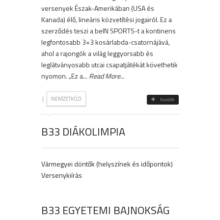
versenyek Észak-Amerikában (USA és
Kanada) élő, lineáris közvetítési jogairól. Ez a
szerződés teszi a beIN SPORTS-t a kontinens
legfontosabb 3×3 kosárlabda-csatornájává,
ahol a rajongók a világ leggyorsabb és
leglátványosabb utcai csapatjátékát követhetik
nyomon. „Ez a...
Read More
...
|
NEMZETKÖZI
tovább
B33 DIÁKOLIMPIA
Vármegyei döntők (helyszínek és időpontok)
Versenykiírás
B33 EGYETEMI BAJNOKSÁG