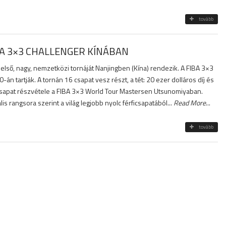
tovább
BA 3×3 CHALLENGER KÍNÁBAN
lső, nagy, nemzetközi tornáját Nanjingben (Kína) rendezik. A FIBA 3×3
0-án tartják. A tornán 16 csapat vesz részt, a tét: 20 ezer dolláros díj és
csapat részvétele a FIBA 3×3 World Tour Mastersen Utsunomiyaban.
is rangsora szerint a világ legjobb nyolc férficsapatából...
Read More
...
tovább