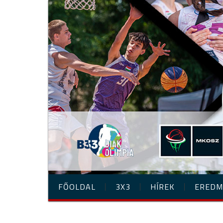
FŐOLDAL
3X3
HÍREK
EREDM