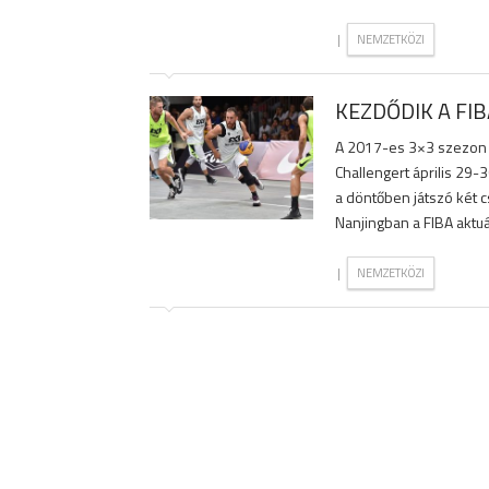
|
NEMZETKÖZI
KEZDŐDIK A FI
A 2017-es 3×3 szezon e
Challengert április 29-3
a döntőben játszó két 
Nanjingban a FIBA aktuál
|
NEMZETKÖZI