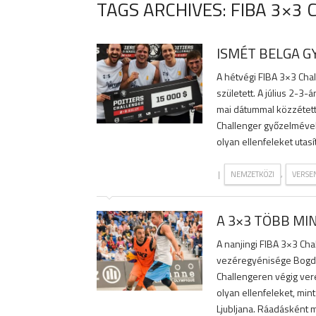
TAGS ARCHIVES: FIBA 3×3
ISMÉT BELGA 
A hétvégi FIBA 3×3 Cha
született. A július 2-
mai dátummal közzétett 3
Challenger győzelmével
olyan ellenfeleket utas
|
,
NEMZETKÖZI
VERSE
A 3×3 TÖBB MI
A nanjingi FIBA 3×3 Ch
vezéregyénisége Bogdan
Challengeren végig ver
olyan ellenfeleket, mint
Ljubljana. Ráadásként m