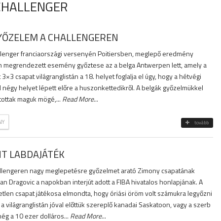
 CHALLENGER
GYŐZELEM A CHALLENGEREN
llenger franciaországi versenyén Poitiersben, meglepő eredmény
3-án megrendezett esemény győztese az a belga Antwerpen lett, amely a
×3 csapat világranglistán a 18. helyet foglalja el úgy, hogy a hétvégi
 négy helyet lépett előre a huszonkettedikről. A belgák győzelmükkel
ítottak maguk mögé,...
Read More
...
NY
tovább
NT LABDAJÁTÉK
allengeren nagy meglepetésre győzelmet arató Zimony csapatának
 Dragovic a napokban interjút adott a FIBA hivatalos honlapjának. A
etlen csapat játékosa elmondta, hogy óriási öröm volt számukra legyőzni
 a világranglistán jóval előttük szereplő kanadai Saskatoon, vagy a szerb
ég a 10 ezer dolláros...
Read More
...