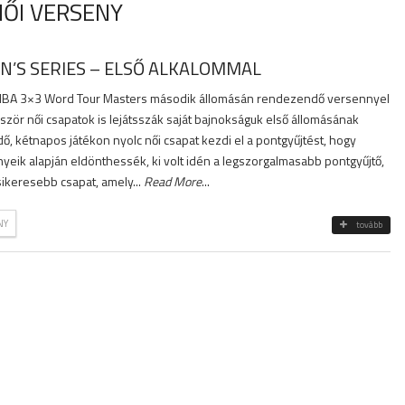
NŐI VERSENY
N’S SERIES – ELSŐ ALKALOMMAL
 FIBA 3×3 Word Tour Masters második állomásán rendezendő versennyel
zör női csapatok is lejátsszák saját bajnokságuk első állomásának
, kétnapos játékon nyolc női csapat kezdi el a pontgyűjtést, hogy
ik alapján eldönthessék, ki volt idén a legszorgalmasabb pontgyűjtő,
gsikeresebb csapat, amely...
Read More
...
NY
tovább