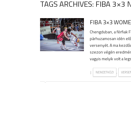
TAGS ARCHIVES: FIBA 3×3 
FIBA 3×3 WOME
Chengduban, a férfiak
párhuzamosan idén elős
versenyét. A ma kezdődő
szezon végén eredménye
vagyis melyik volt a le
|
,
NEMZETKÖZI
VERSE