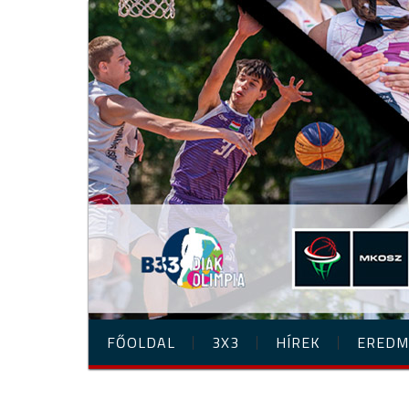
FŐOLDAL
3X3
HÍREK
EREDM