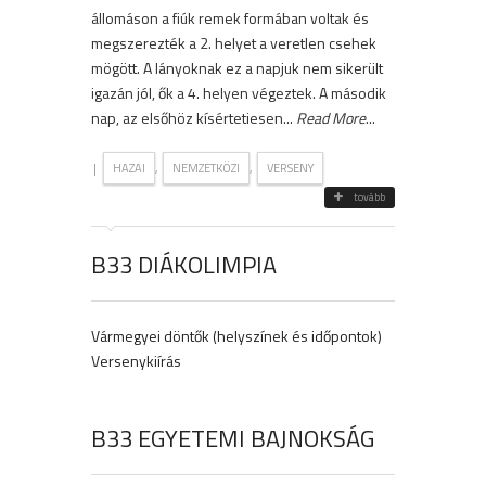
állomáson a fiúk remek formában voltak és
megszerezték a 2. helyet a veretlen csehek
mögött. A lányoknak ez a napjuk nem sikerült
igazán jól, ők a 4. helyen végeztek. A második
nap, az elsőhöz kísértetiesen...
Read More
...
|
,
,
HAZAI
NEMZETKÖZI
VERSENY
tovább
B33 DIÁKOLIMPIA
Vármegyei döntők (helyszínek és időpontok)
Versenykiírás
B33 EGYETEMI BAJNOKSÁG