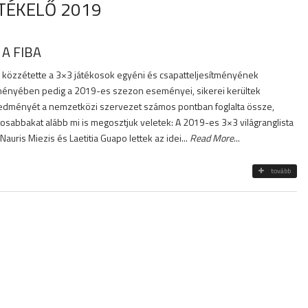
RTÉKELŐ 2019
A FIBA
 közzétette a 3×3 játékosok egyéni és csapatteljesítményének
eményében pedig a 2019-es szezon eseményei, sikerei kerültek
 eredményét a nemzetközi szervezet számos pontban foglalta össze,
osabbakat alább mi is megosztjuk veletek: A 2019-es 3×3 világranglista
uris Miezis és Laetitia Guapo lettek az idei...
Read More
...
tovább