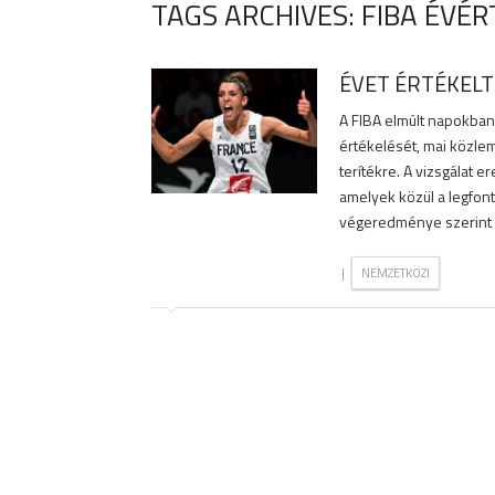
TAGS ARCHIVES: FIBA ÉVÉ
ÉVET ÉRTÉKELT 
A FIBA elmúlt napokban
értékelését, mai közl
terítékre. A vizsgálat
amelyek közül a legfont
végeredménye szerint Na
|
NEMZETKÖZI