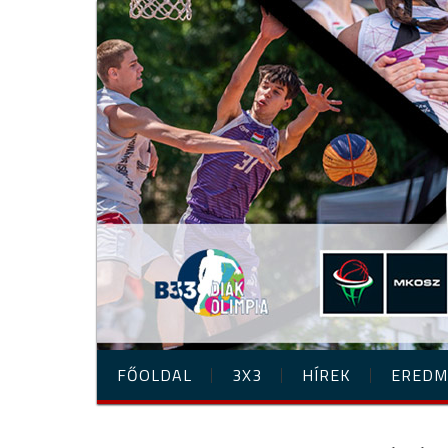
FŐOLDAL
3X3
HÍREK
EREDM