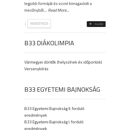
legjobb formáját és ezzel kimagaslott a
mezőnyből....
Read More
...
|
NEMZETKÖZI
tovább
B33 DIÁKOLIMPIA
Vármegyei döntők (helyszínek és időpontok)
Versenykiírás
B33 EGYETEMI BAJNOKSÁG
B33 Egyetemi Bajnokság II. forduló
eredmények
B33 Egyetemi Bajnokság I. forduló
eredmények