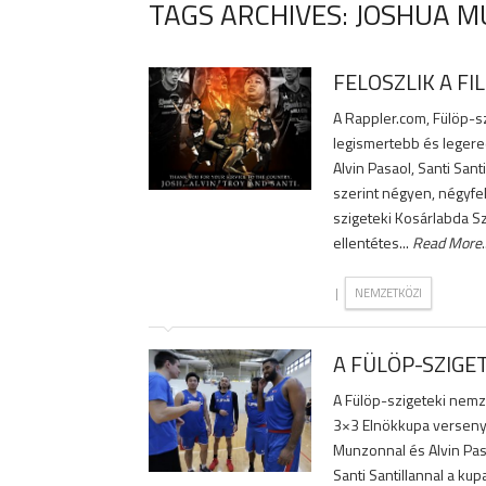
TAGS ARCHIVES: JOSHUA 
FELOSZLIK A FI
A Rappler.com, Fülöp-sz
legismertebb és leger
Alvin Pasaol, Santi Sant
szerint négyen, négyfel
szigeteki Kosárlabda S
ellentétes...
Read More
.
|
NEMZETKÖZI
A FÜLÖP-SZIGE
A Fülöp-szigeteki nemze
3×3 Elnökkupa versenyér
Munzonnal és Alvin Pasa
Santi Santillannal a ku