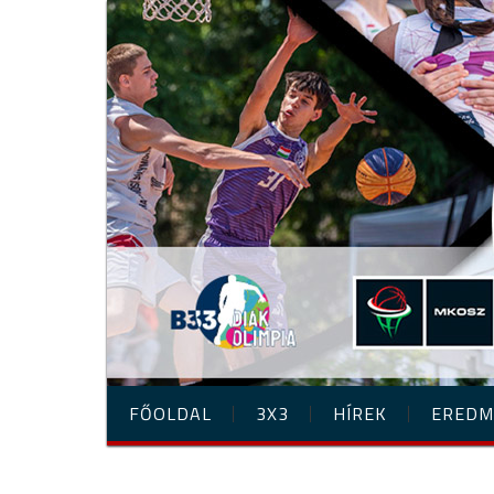
FŐOLDAL
3X3
HÍREK
EREDM