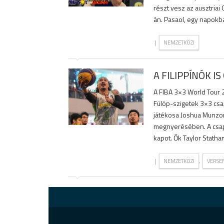
részt vesz az ausztriai
án. Pasaol, egy napokban
|
NEMZETKÖZI
A FILIPPÍNÓK 
A FIBA 3×3 World Tour 
Fülöp-szigetek 3×3 csap
játékosa Joshua Munzon,
megnyerésében. A csapa
kapot. Ők Taylor Statha
|
,
NEMZETKÖZI
VERSE