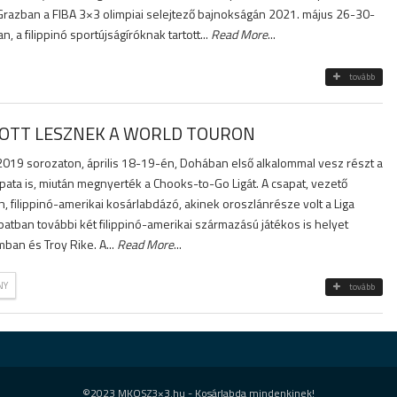
 Grazban a FIBA 3×3 olimpiai selejtező bajnokságán 2021. május 26-30-
, a filippinó sportújságíróknak tartott...
Read More
...
tovább
IS OTT LESZNEK A WORLD TOURON
2019 sorozaton, április 18-19-én, Dohában első alkalommal vesz részt a
ata is, miután megnyerték a Chooks-to-Go Ligát. A csapat, vezető
 filippinó-amerikai kosárlabdázó, akinek oroszlánrésze volt a Liga
tban további két filippinó-amerikai származású játékos is helyet
mban és Troy Rike. A...
Read More
...
NY
tovább
©2023 MKOSZ3×3.hu - Kosárlabda mindenkinek!