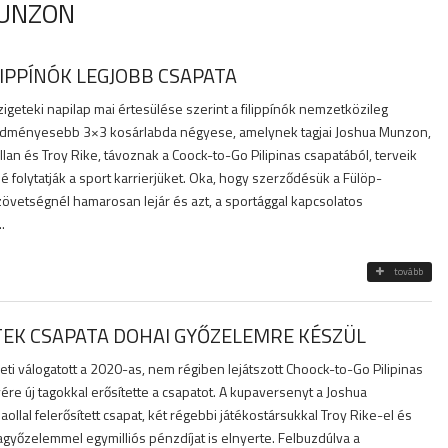
MUNZON
LIPPÍNÓK LEGJOBB CSAPATA
igeteki napilap mai értesülése szerint a filippínók nemzetközileg
edményesebb 3×3 kosárlabda négyese, amelynek tagjai Joshua Munzon,
illan és Troy Rike, távoznak a Coock-to-Go Pilipinas csapatából, terveik
é folytatják a sport karrierjüket. Oka, hogy szerződésük a Fülöp-
zövetségnél hamarosan lejár és azt, a sportággal kapcsolatos
..
tovább
TEK CSAPATA DOHAI GYŐZELEMRE KÉSZÜL
ti válogatott a 2020-as, nem régiben lejátszott Choock-to-Go Pilipinas
e új tagokkal erősítette a csapatot. A kupaversenyt a Joshua
ollal felerősített csapat, két régebbi játékostársukkal Troy Rike-el és
pagyőzelemmel egymilliós pénzdíjat is elnyerte. Felbuzdúlva a