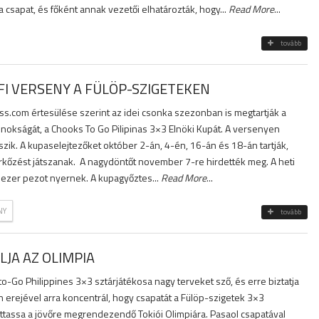
csapat, és főként annak vezetői elhatározták, hogy...
Read More
...
tovább
FI VERSENY A FÜLÖP-SZIGETEKEN
s.com értesülése szerint az idei csonka szezonban is megtartják a
jnokságát, a Chooks To Go Pilipinas 3×3 Elnöki Kupát. A versenyen
zik. A kupaselejtezőket október 2-án, 4-én, 16-án és 18-án tartják,
őzést játszanak. A nagydöntőt november 7-re hirdették meg. A heti
zezer pezot nyernek. A kupagyőztes...
Read More
...
NY
tovább
ÉLJA AZ OLIMPIA
to-Go Philippines 3×3 sztárjátékosa nagy terveket sző, és erre biztatja
en erejével arra koncentrál, hogy csapatát a Fülöp-szigetek 3×3
uttassa a jövőre megrendezendő Tokiói Olimpiára. Pasaol csapatával