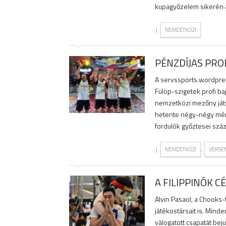
kupagyőzelem sikerén a 
|
NEMZETKÖZI
PÉNZDÍJAS PRO
A servssports.wordpres
Fülöp-szigetek profi ba
nemzetközi mezőny játs
hetente négy-négy mérk
fordulók győztesei szá
|
,
NEMZETKÖZI
VERSE
A FILIPPINÓK C
Alvin Pasaol, a Chooks-
játékostársait is. Mind
válogatott csapatát bej