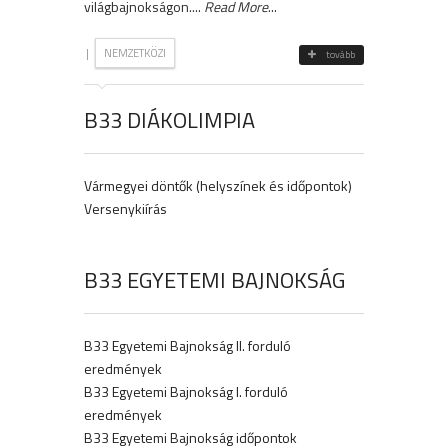
világbajnokságon....
Read More
...
|
NEMZETKÖZI
tovább
B33 DIÁKOLIMPIA
Vármegyei döntők (helyszínek és időpontok)
Versenykiírás
B33 EGYETEMI BAJNOKSÁG
B33 Egyetemi Bajnokság II. forduló
eredmények
B33 Egyetemi Bajnokság I. forduló
eredmények
B33 Egyetemi Bajnokság időpontok