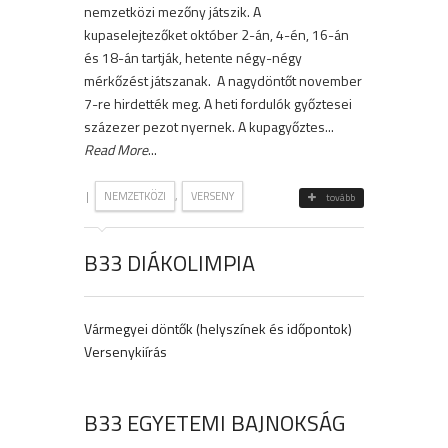
nemzetközi mezőny játszik. A
kupaselejtezőket október 2-án, 4-én, 16-án
és 18-án tartják, hetente négy-négy
mérkőzést játszanak. A nagydöntőt november
7-re hirdették meg. A heti fordulók győztesei
százezer pezot nyernek. A kupagyőztes...
Read More
...
|
,
NEMZETKÖZI
VERSENY
tovább
B33 DIÁKOLIMPIA
Vármegyei döntők (helyszínek és időpontok)
Versenykiírás
B33 EGYETEMI BAJNOKSÁG