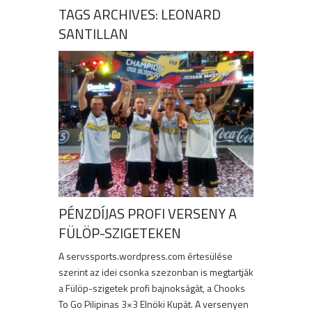
TAGS ARCHIVES: LEONARD
SANTILLAN
PÉNZDÍJAS PROFI VERSENY A
FÜLÖP-SZIGETEKEN
A servssports.wordpress.com értesülése
szerint az idei csonka szezonban is megtartják
a Fülöp-szigetek profi bajnokságát, a Chooks
To Go Pilipinas 3×3 Elnöki Kupát. A versenyen