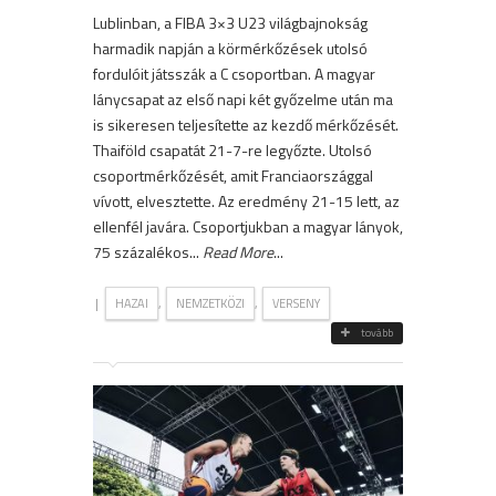
Lublinban, a FIBA 3×3 U23 világbajnokság
harmadik napján a körmérkőzések utolsó
fordulóit játsszák a C csoportban. A magyar
lánycsapat az első napi két győzelme után ma
is sikeresen teljesítette az kezdő mérkőzését.
Thaiföld csapatát 21-7-re legyőzte. Utolsó
csoportmérkőzését, amit Franciaországgal
vívott, elvesztette. Az eredmény 21-15 lett, az
ellenfél javára. Csoportjukban a magyar lányok,
75 százalékos...
Read More
...
|
,
,
HAZAI
NEMZETKÖZI
VERSENY
tovább