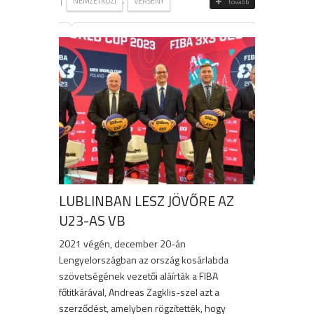
|
,
NEMZETKÖZI
VERSENY
tovább
LUBLINBAN LESZ JÖVŐRE AZ
U23-AS VB
2021 végén, december 20-án
Lengyelországban az ország kosárlabda
szövetségének vezetői aláírták a FIBA
főtitkárával, Andreas Zagklis-szel azt a
szerződést, amelyben rögzítették, hogy