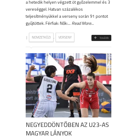
a hetedik helyen végzett öt győzelemmel és 3
vereséggel. Hatvan százalékos
teljesítményükkel a verseny során 91 pontot
gyűjtöttek. Férfiak: Nők:...
Read More
...
|
,
NEMZETKÖZI
VERSENY
tovább
NEGYEDDÖNTŐBEN AZ U23-AS
MAGYAR LÁNYOK