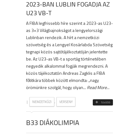
2023-BAN LUBLIN FOGADJA AZ
U23 VB-T
A FIBA legfrissebb híre szerint a 2023-as U23-
as 3×3 Világbajnokságot a lengyelországi
Lublinban rendezik. A hírt a nemzetközi
szövetség és a Lengyel Kosárlabda Szövetség
tegnapi közös sajtótájékoztatóján jelentette
be. Az U23-as VB-t a sportág történetében
negyedik alkalommal fogják megrendezni. A
közös tájékoztatón Andreas Zagklis a FIBA
főtitkára többek között elmondta: „nagy
örömünkre szolgál, hogy olyan...
Read More
...
|
,
NEMZETKÖZI
VERSENY
tovább
B33 DIÁKOLIMPIA