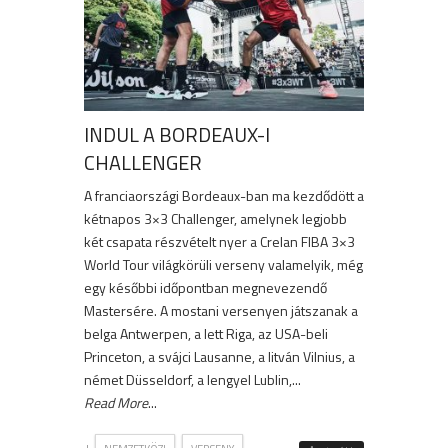
INDUL A BORDEAUX-I
CHALLENGER
A franciaországi Bordeaux-ban ma kezdődött a
kétnapos 3×3 Challenger, amelynek legjobb
két csapata részvételt nyer a Crelan FIBA 3×3
World Tour világkörüli verseny valamelyik, még
egy későbbi időpontban megnevezendő
Mastersére. A mostani versenyen játszanak a
belga Antwerpen, a lett Riga, az USA-beli
Princeton, a svájci Lausanne, a litván Vilnius, a
német Düsseldorf, a lengyel Lublin,...
Read More
...