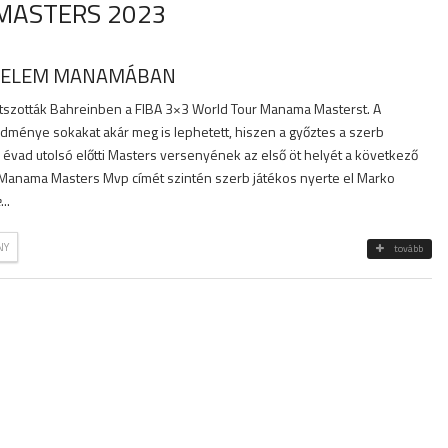
MASTERS 2023
ZELEM MANAMÁBAN
szották Bahreinben a FIBA 3×3 World Tour Manama Masterst. A
dménye sokakat akár meg is lephetett, hiszen a győztes a szerb
Az évad utolsó előtti Masters versenyének az első öt helyét a következő
 A Manama Masters Mvp címét szintén szerb játékos nyerte el Marko
e
...
NY
tovább