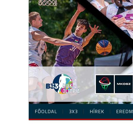
FŐOLDAL
3X3
HÍREK
EREDM