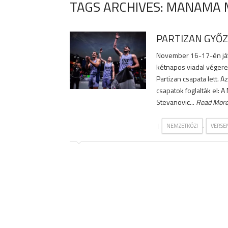
TAGS ARCHIVES: MANAMA 
PARTIZAN GYŐ
November 16-17-én ját
kétnapos viadal végere
Partizan csapata lett. 
csapatok foglalták el:
Stevanovic...
Read Mor
|
,
NEMZETKÖZI
VERSE