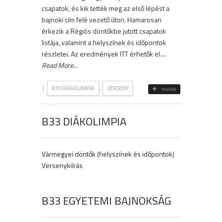
csapatok, és kik tették meg az első lépést a
bajnoki cím felé vezető úton. Hamarosan
érkezik a Régiós döntőkbe jutott csapatok
listája, valamint a helyszínek és időpontok
részletei. Az eredmények ITT érhetők el....
Read More
...
|
,
B33 DIÁKOLIMPIA
VERSENY
tovább
B33 DIÁKOLIMPIA
Vármegyei döntők (helyszínek és időpontok)
Versenykiírás
B33 EGYETEMI BAJNOKSÁG