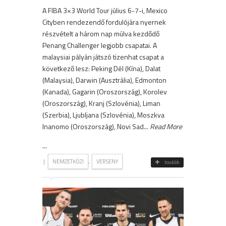
A FIBA 3×3 World Tour július 6-7-i, Mexico
Cityben rendezendő fordulójára nyernek
részvételt a három nap múlva kezdődő
Penang Challenger legjobb csapatai. A
malaysiai pályán játszó tizenhat csapat a
következő lesz: Peking Dél (Kína), Dalat
(Malaysia), Darwin (Ausztrália), Edmonton
(Kanada), Gagarin (Oroszország), Korolev
(Oroszország), Kranj (Szlovénia), Liman
(Szerbia), Ljubljana (Szlovénia), Moszkva
Inanomo (Oroszország), Novi Sad...
Read More
...
|
,
NEMZETKÖZI
VERSENY
tovább