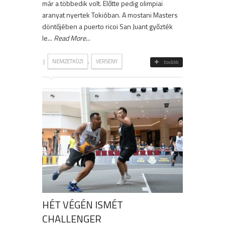
már a többedik volt. Előtte pedig olimpiai
aranyat nyertek Tokióban. A mostani Masters
döntőjében a puerto ricoi San Juant győzték
le...
Read More
...
|
,
NEMZETKÖZI
VERSENY
tovább
HÉT VÉGÉN ISMÉT
CHALLENGER