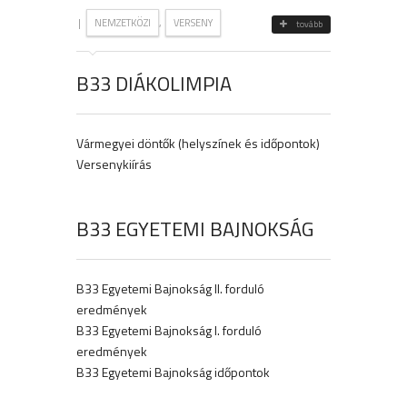
|
,
NEMZETKÖZI
VERSENY
tovább
B33 DIÁKOLIMPIA
Vármegyei döntők (helyszínek és időpontok)
Versenykiírás
B33 EGYETEMI BAJNOKSÁG
B33 Egyetemi Bajnokság II. forduló
eredmények
B33 Egyetemi Bajnokság I. forduló
eredmények
B33 Egyetemi Bajnokság időpontok