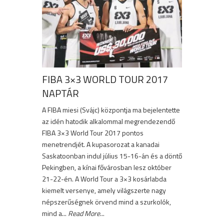
FIBA 3×3 WORLD TOUR 2017
NAPTÁR
A FIBA miesi (Svájc) központja ma bejelentette
az idén hatodik alkalommal megrendezendő
FIBA 3×3 World Tour 2017 pontos
menetrendjét. A kupasorozat a kanadai
Saskatoonban indul július 15-16-án és a döntő
Pekingben, a kínai fővárosban lesz október
21-22-én. A World Tour a 3×3 kosárlabda
kiemelt versenye, amely világszerte nagy
népszerűségnek örvend mind a szurkolók,
mind a...
Read More
...