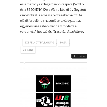
és a mezőny két legerősebb csapata (SZOESE
és a SZÉCHENYI KA) a VB-re készülő válogatott
csapatokkal is erős mérkőzéseket vívott. Az
előző fordulóhoz hasonlóan a válogatott az
egyenes kiesésben már nem folytatta a
versenyt. A hosszú és fárasztó...
Read More
...
|
,
,
3X3 FELNŐTT BAJNOKSÁG
HAZAI
VERSENY
tovább