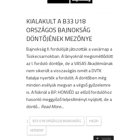
KIALAKULT A B33 U18
ORSZÁGOS BAJNOKSÁG
DÖNTŐJÉNEK MEZŐNYE
Bajnokság II. fordulóját játszották a vasárnap a
Tüskecsarnokban. A lányoknál megismétlődött
az I. forduló döntője, de a VASAS Akadémiának
nem sikerült a visszavágás ismét a DVTK
fiataljai nyerték a fordulót. A döntőben még
minden esélyük megvan a végső győzelemre
is. A fiúknál a BP. HONVÉD az előző fordulóhoz
hasonló meggyőző teljesítményt nyújtott, de a
döntő...
Read More
...
|
,
,
B33 U18 ORSZÁGOS BAJNOKSÁG
HAZAI
VERSENY
tovább