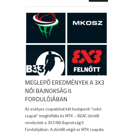
MEGLEPŐ EREDMÉNYEK A 3X3
NŐI BAJNOKSÁG II.
FORDULÓJÁBAN
Az esélyes csapatokat két budapesti “csikó
csapat” megtréfálta és MTK – BEAC döntőt
rendeztek a 3X3 Női Bajnokság II
Fordulójában. A döntőt végül az MTK csapata