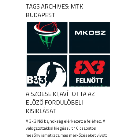
TAGS ARCHIVES: MTK
BUDAPEST
A SZOESE KIJAVÍTOTTA AZ
ELŐZŐ FORDULÓBELI
KISIKLÁSÁT
A 3×3 Női bajnokság elérkezett a feléhez. A
válogatottakkal kiegészült 16 csapatos
mezőny ismét izgalmas mérkőzéseket vívott