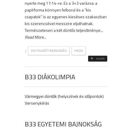
nyerte meg 17:14-re. Ez a 3×3 varázsa: a
papírforma könnyen felborul és a “kis
csapatok” is az egyenes kieséses szakaszban
kis szerencsével messzire eljuthatnak.
Természetesen a két döntős teljesítménye...
Read More
...
|
,
3X3 FELNŐTT BAJNOKSÁG
HAZAI
tovább
B33 DIÁKOLIMPIA
Vármegyei döntők (helyszínek és időpontok)
Versenykiírás
B33 EGYETEMI BAJNOKSÁG