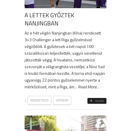
A LETTEK GYŐZTEK
NANJINGBAN
Az e hét végén Nanjingban (Kína) rendezett
3×3 Challenger a lett Riga győzelmével
végződött. A győztesek a két napot 100
százalékosan teljesítették, vagyis veretlenül
játszották végig. A hivatalos, nemzetközi
szezonját a világranglista vezetője, a Novi Sad
is kiváló formában kezdte. A torna első napján
ugyanúgy 22 pontos győzelemmel nyerte a
mérkőzéseit, mint a Riga, ám...
Read More
...
|
,
NEMZETKÖZI
VERSENY
tovább