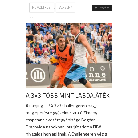
|
,
NEMZETKÖZI
VERSENY
tovább
A 3×3 TÖBB MINT LABDAJÁTÉK
A nanjingi FIBA 3×3 Challengeren nagy
meglepetésre győzelmet arató Zimony
csapatának vezéregyénisége Bogdan
Dragovic a napokban interjút adott a FIBA
hivatalos honlapjának. A Challengeren végig