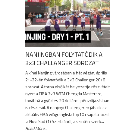
NANJINGBAN FOLYTATÓDIK A
3×3 CHALLANGER SOROZAT
A kínai Nanjing városában e hét végén, április
21-22-én folytatódik a 3×3 Challenger 2018
sorozat. A torna első két helyezettje részvételt
nyert a FIBA 3×3 WTM Chengdu Mastersre,
továbbá a győztes 20 dolláros pénzdíjazásban
is részesül. A nanjingi Challengeren játszik az
aktuális FIBA világranglista top10 csapata közül
a Novi Sad (1) Szerbiából, a szintén szerb...
Read More
...