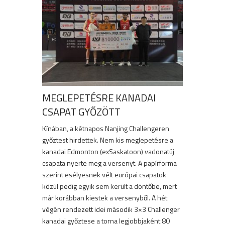
MEGLEPETÉSRE KANADAI
CSAPAT GYŐZÖTT
Kínában, a kétnapos Nanjing Challengeren
győztest hirdettek. Nem kis meglepetésre a
kanadai Edmonton (exSaskatoon) vadonatúj
csapata nyerte meg a versenyt. A papírforma
szerint esélyesnek vélt európai csapatok
közül pedig egyik sem került a döntőbe, mert
már korábban kiestek a versenyből. A hét
végén rendezett idei második 3×3 Challenger
kanadai győztese a torna legjobbjaként 80