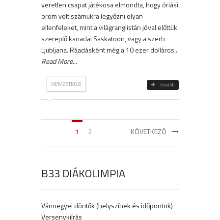
veretlen csapat játékosa elmondta, hogy óriási
öröm volt számukra legyőzni olyan
ellenfeleket, mint a világranglistán jóval előttük
szereplő kanadai Saskatoon, vagy a szerb
Ljubljana. Ráadásként még a 10 ezer dolláros...
Read More
...
|
NEMZETKÖZI
tovább
1
2
KÖVETKEZŐ
B33 DIÁKOLIMPIA
Vármegyei döntők (helyszínek és időpontok)
Versenykiírás