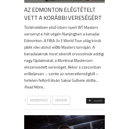
AZ EDMONTON ELÉGTÉTELT
VETT A KORÁBBI VERESÉGÉRT
Történetében első ízben nyert WT Masters
versenyt e hét végén Nanjingben a kanadai
Edmonton. A FIBA 3×3 World Tour világ körüli
játék idei utolsó előtti Masters tornáján. A
kanadaiaknak most sikerült orvosolniuk eddigi
nagy fájdalmukat, a Montreal Mastersen
elszenvedett vereséget. Akkor a szezonban
erőteljesen – szinte az ismeretlenségből –
hirtelen feltörő litván Sakiai Gulbele ütötte...
Read More
...
|
,
NEMZETKÖZI
VERSENY
tovább