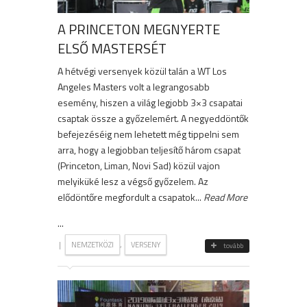
A PRINCETON MEGNYERTE
ELSŐ MASTERSÉT
A hétvégi versenyek közül talán a WT Los
Angeles Masters volt a legrangosabb
esemény, hiszen a világ legjobb 3×3 csapatai
csaptak össze a győzelemért. A negyeddöntők
befejezéséig nem lehetett még tippelni sem
arra, hogy a legjobban teljesítő három csapat
(Princeton, Liman, Novi Sad) közül vajon
melyiküké lesz a végső győzelem. Az
elődöntőre megfordult a csapatok...
Read More
...
|
,
NEMZETKÖZI
VERSENY
tovább