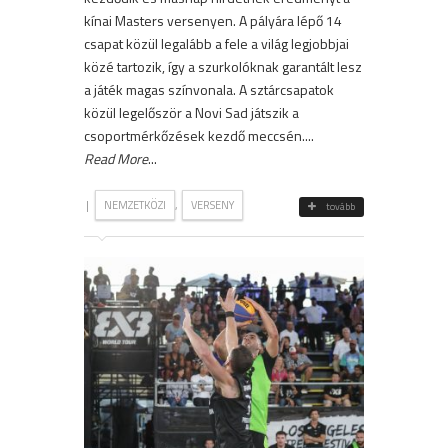
kínai Masters versenyen. A pályára lépő 14
csapat közül legalább a fele a világ legjobbjai
közé tartozik, így a szurkolóknak garantált lesz
a játék magas színvonala. A sztárcsapatok
közül legelőször a Novi Sad játszik a
csoportmérkőzések kezdő meccsén....
Read More
...
|
,
NEMZETKÖZI
VERSENY
tovább