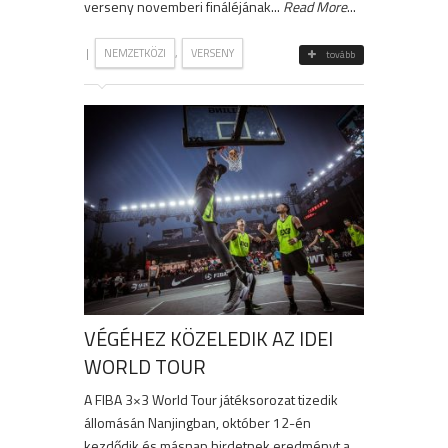
verseny novemberi fináléjának...
Read More
...
|
,
NEMZETKÖZI
VERSENY
tovább
VÉGÉHEZ KÖZELEDIK AZ IDEI
WORLD TOUR
A FIBA 3×3 World Tour játéksorozat tizedik
állomásán Nanjingban, október 12-én
kezdődik és másnap hirdetnek eredményt a