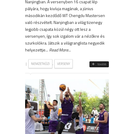
Nanjingban. A versenyben 16 csapat lép
pályára, hogy kivívja magának, a június
másodikán kezdődő WT Chengdu Mastersen
való részvételt. Nanjingban a világ tizenegy
legjobb csapata közül négy ott lesz a
versenyen, így sok izgalom vár a nézőkre és
szurkolókra. Játszik a világranglista negyedik
helyezettje...
Read More
...
|
,
NEMZETKÖZI
VERSENY
tovább