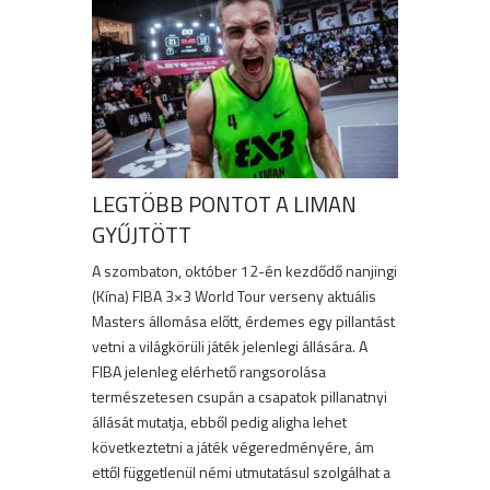
LEGTÖBB PONTOT A LIMAN
GYŰJTÖTT
A szombaton, október 12-én kezdődő nanjingi
(Kína) FIBA 3×3 World Tour verseny aktuális
Masters állomása előtt, érdemes egy pillantást
vetni a világkörüli játék jelenlegi állására. A
FIBA jelenleg elérhető rangsorolása
természetesen csupán a csapatok pillanatnyi
állását mutatja, ebből pedig aligha lehet
következtetni a játék végeredményére, ám
ettől függetlenül némi utmutatásul szolgálhat a