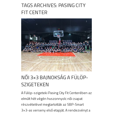
TAGS ARCHIVES: PASING CITY
FIT CENTER
NŐI 3×3 BAJNOKSÁG A FÜLÖP-
SZIGETEKEN
A Fülöp-szigeteki Pasing City Fit Centerében az
elmúlt hét végén huszonnyolc női csapat
részvételével megtartották az SBP-Smart
3×3-as verseny első etapját. A rendezvényt a