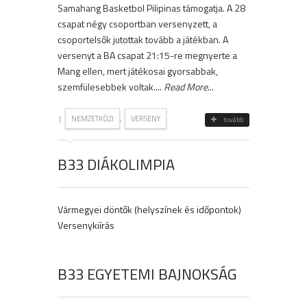
Samahang Basketbol Pilipinas támogatja. A 28
csapat négy csoportban versenyzett, a
csoportelsők jutottak tovább a játékban. A
versenyt a BA csapat 21:15-re megnyerte a
Mang ellen, mert játékosai gyorsabbak,
szemfülesebbek voltak....
Read More
...
|
,
NEMZETKÖZI
VERSENY
tovább
B33 DIÁKOLIMPIA
Vármegyei döntők (helyszínek és időpontok)
Versenykiírás
B33 EGYETEMI BAJNOKSÁG