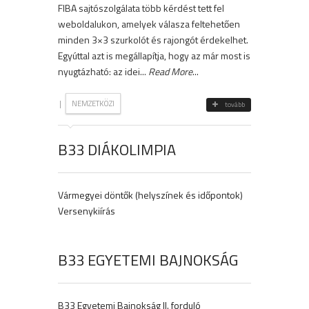
FIBA sajtószolgálata több kérdést tett fel
weboldalukon, amelyek válasza feltehetően
minden 3×3 szurkolót és rajongót érdekelhet.
Egyúttal azt is megállapítja, hogy az már most is
nyugtázható: az idei...
Read More
...
|
NEMZETKÖZI
tovább
B33 DIÁKOLIMPIA
Vármegyei döntők (helyszínek és időpontok)
Versenykiírás
B33 EGYETEMI BAJNOKSÁG
B33 Egyetemi Bajnokság II. forduló