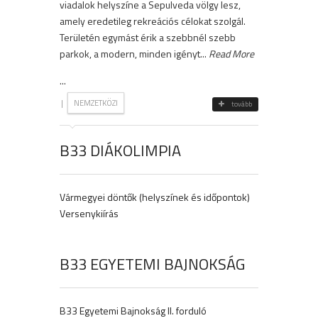
viadalok helyszíne a Sepulveda völgy lesz,
amely eredetileg rekreációs célokat szolgál.
Területén egymást érik a szebbnél szebb
parkok, a modern, minden igényt...
Read More
...
|
NEMZETKÖZI
tovább
B33 DIÁKOLIMPIA
Vármegyei döntők (helyszínek és időpontok)
Versenykiírás
B33 EGYETEMI BAJNOKSÁG
B33 Egyetemi Bajnokság II. forduló