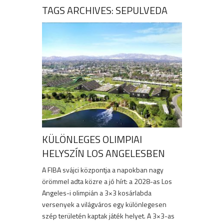
TAGS ARCHIVES: SEPULVEDA
KÜLÖNLEGES OLIMPIAI
HELYSZÍN LOS ANGELESBEN
A FIBA svájci központja a napokban nagy
örömmel adta közre a jó hírt: a 2028-as Los
Angeles-i olimpián a 3×3 kosárlabda
versenyek a világváros egy különlegesen
szép területén kaptak játék helyet. A 3×3-as