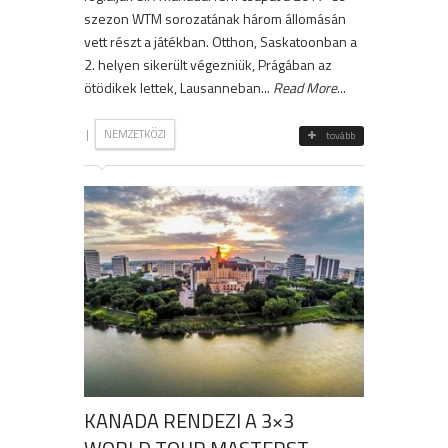
szezon WTM sorozatának három állomásán
vett részt a játékban. Otthon, Saskatoonban a
2. helyen sikerült végezniük, Prágában az
ötödikek lettek, Lausanneban...
Read More
...
|
NEMZETKÖZI
tovább
KANADA RENDEZI A 3×3