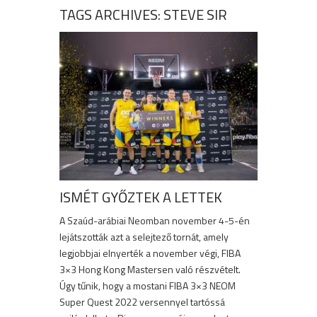
TAGS ARCHIVES: STEVE SIR
ISMÉT GYŐZTEK A LETTEK
A Szaúd-arábiai Neomban november 4-5-én
lejátszották azt a selejtező tornát, amely
legjobbjai elnyerték a november végi, FIBA
3×3 Hong Kong Mastersen való részvételt.
Úgy tűnik, hogy a mostani FIBA 3×3 NEOM
Super Quest 2022 versennyel tartóssá