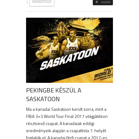
|
NEMZETKÖZI
tovább
PEKINGBE KÉSZÜL A
SASKATOON
Ma a kanadai Saskatoon került sorra, mint a
FIBA 3×3 World Tour Final 2017 világjátékon
résztvevő csapat. A kanadaiak eddigi
eredményeik alapján a csapatlista 7. helyét
foglalják el. A kanadai férfi csapat a 2017-es