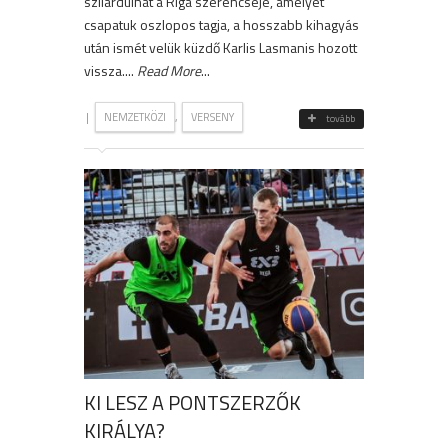
szilárdulhat a Riga szerencséje, amelyet
csapatuk oszlopos tagja, a hosszabb kihagyás
után ismét velük küzdő Karlis Lasmanis hozott
vissza....
Read More
...
|
,
NEMZETKÖZI
VERSENY
tovább
KI LESZ A PONTSZERZŐK
KIRÁLYA?