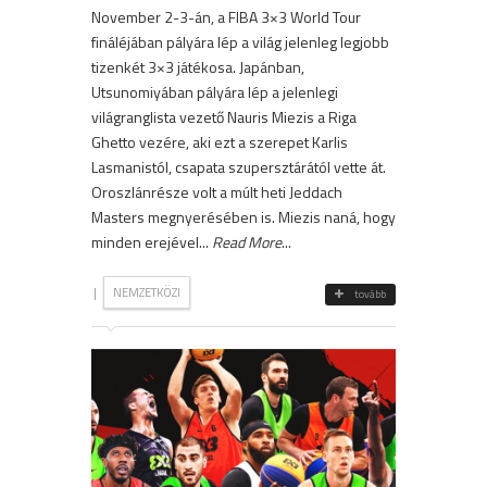
November 2-3-án, a FIBA 3×3 World Tour
fináléjában pályára lép a világ jelenleg legjobb
tizenkét 3×3 játékosa. Japánban,
Utsunomiyában pályára lép a jelenlegi
világranglista vezető Nauris Miezis a Riga
Ghetto vezére, aki ezt a szerepet Karlis
Lasmanistól, csapata szupersztárától vette át.
Oroszlánrésze volt a múlt heti Jeddach
Masters megnyerésében is. Miezis naná, hogy
minden erejével...
Read More
...
|
NEMZETKÖZI
tovább