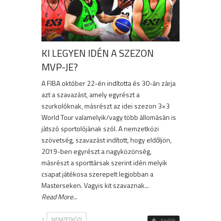
KI LEGYEN IDÉN A SZEZON
MVP-JE?
A FIBA október 22-én indította és 30-án zárja
azt a szavazást, amely egyrészt a
szurkolóknak, másrészt az idei szezon 3×3
World Tour valamelyik/vagy több állomásán is
játszó sportolójának szól. A nemzetközi
szövetség, szavazást indított, hogy eldőljön,
2019-ben egyrészt a nagyközönség,
másrészt a sporttársak szerint idén melyik
csapat játékosa szerepelt legjobban a
Masterseken. Vagyis kit szavaznak...
Read More
...
|
NEMZETKÖZI
tovább