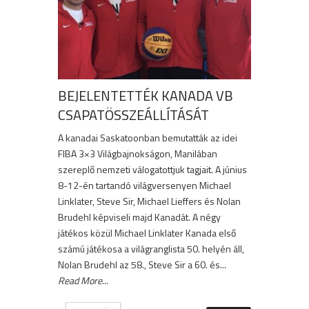
BEJELENTETTÉK KANADA VB
CSAPATÖSSZEÁLLÍTÁSÁT
A kanadai Saskatoonban bemutatták az idei
FIBA 3×3 Világbajnokságon, Manilában
szereplő nemzeti válogatottjuk tagjait. A június
8-12-én tartandó világversenyen Michael
Linklater, Steve Sir, Michael Lieffers és Nolan
Brudehl képviseli majd Kanadát. A négy
játékos közül Michael Linklater Kanada első
számú játékosa a világranglista 50. helyén áll,
Nolan Brudehl az 58., Steve Sir a 60. és...
Read More
...