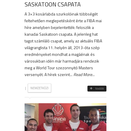
SASKATOON CSAPATA
A 3×3 kosárlabda szurkolóinak többségét
feltehetően meglepetésként érte a FIBA mai
híre amelyben bejelentették: feloszlik a
kanadai Saskatoon csapata. A jelenleg hat
tagot számláló csapat, amely az aktuális FIBA
világranglista 11. helyén áll, 2013-óta szép
eredményeket mondhat a magáénak és
városukban idén már harmadjára rendezik
meg a World Tour szezonnyitó Masters
versenyét. A hírek szerint...
Read More
...
|
NEMZETKÖZI
tovább