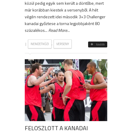
közül pedig egyik sem került a döntőbe, mert
már korábban kiestek a versenyből. A hét
végén rendezett idei második 3×3 Challenger
kanadai győztese a torna legjobbjaként 80
százalékos...
Read More
...
|
,
NEMZETKÖZI
VERSENY
tovább
FELOSZLOTT A KANADAI