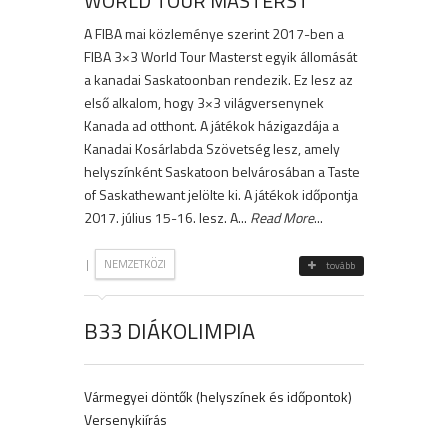
WORLD TOUR MASTERST
A FIBA mai közleménye szerint 2017-ben a
FIBA 3×3 World Tour Masterst egyik állomását
a kanadai Saskatoonban rendezik. Ez lesz az
első alkalom, hogy 3×3 világversenynek
Kanada ad otthont. A játékok házigazdája a
Kanadai Kosárlabda Szövetség lesz, amely
helyszínként Saskatoon belvárosában a Taste
of Saskathewant jelölte ki. A játékok időpontja
2017. július 15-16. lesz. A...
Read More
...
|
NEMZETKÖZI
tovább
B33 DIÁKOLIMPIA
Vármegyei döntők (helyszínek és időpontok)
Versenykiírás