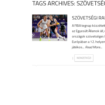
TAGS ARCHIVES: SZÖVETSÉ
SZÖVETSÉGI R
A FIBA tegnap közzétett
az Egyesült Államok áll
országok szövetségei: M
Európában a 12. helyen 
játékos...
Read More
...
|
NEMZETKÖZI