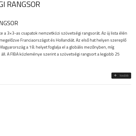
GI RANGSOR
ANGSOR
e a 3×3-as csapatok nemzetközi szövetségi rangsorát. Az új lista élén
, megelőzve Franciaországot és Hollandiát. Az első hat helyen szereplő
agyarország a 18. helyet foglalja el a globális mezőnyben, míg
áll. A FIBA közleménye szerint a szövetségi rangsort a legjobb 25
tovább