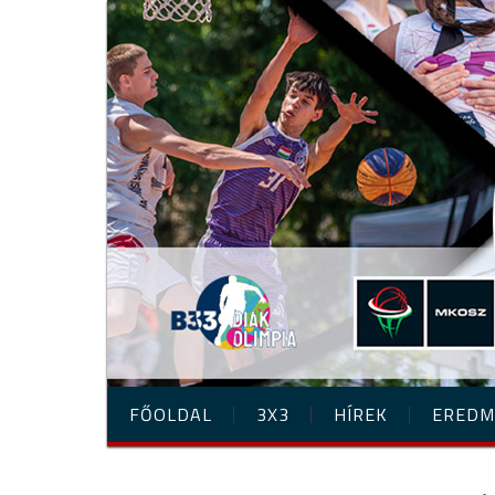
FŐOLDAL
3X3
HÍREK
EREDM